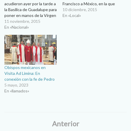
acudieron ayer por la tarde a
Francisco a México, en la que
la Basílica de Guadalupe para
participaron cientos de
10 diciembre, 2015
poner en manos de la Virgen
juarenses encabezados por
En «Local»
Morena los trabajos de su
11 noviembre, 2015
el obispo de Ciudad Juárez
centésima asamblea plenaria
En «Nacional»
Entusiastas, alegres y llenos
y la próxima visita del Papa
de esperanza por la visita del
Francisco a México. Al
Papa Francisco a…
celebrar la Santa Eucaristía a
los pies de la Virgen Morena,
…
Obispos mexicanos en
Visita Ad Limina: En
conexión con la fe de Pedro
5 mayo, 2023
En «llamados»
Anterior