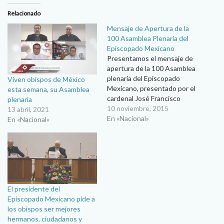
Relacionado
Mensaje de Apertura de la
100 Asamblea Plenaria del
Episcopado Mexicano
Presentamos el mensaje de
apertura de la 100 Asamblea
plenaria del Episcopado
Viven obispos de México
Mexicano, presentado por el
esta semana, su Asamblea
cardenal José Francisco
plenaria
Robles Ortega, arzobispo de
10 noviembre, 2015
13 abril, 2021
Guadalajara y presidente
En «Nacional»
En «Nacional»
de la Conferencia del
Episcopado Mexicano
Señores cardenales. Sr.
Nuncio Apostólico. Señores
arzobispos y obispos.
Señores presbíteros.
Reverendas y reverendos
El presidente del
consagradas y consagrados.
Episcopado Mexicano pide a
Hermanas y hermanos…
los obispos ser mejores
hermanos, ciudadanos y