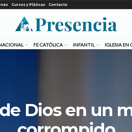
ones
Cursos y Pláticas
Contacto
NACIONAL
FE CATÓLICA
INFANTIL
IGLESIA E
 de Dios en un
corrompido