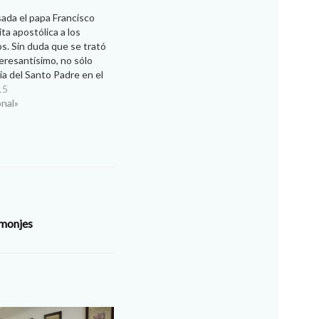
ada el papa Francisco
ita apostólica a los
s. Sin duda que se trató
teresantísimo, no sólo
ia del Santo Padre en el
al de las Familias, sino
15
ención en las Naciones
onal»
ngreso, la Casa…
 monjes