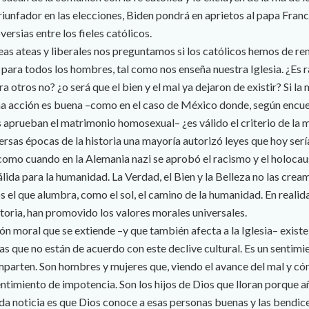
 triunfador en las elecciones, Biden pondrá en aprietos al papa Fran
ersias entre los fieles católicos.
deas ateas y liberales nos preguntamos si los católicos hemos de re
a para todos los hombres, tal como nos enseña nuestra Iglesia. ¿Es 
ra otros no? ¿o será que el bien y el mal ya dejaron de existir? Si l
na acción es buena –como en el caso de México donde, según encue
 aprueban el matrimonio homosexual– ¿es válido el criterio de la 
sas épocas de la historia una mayoría autorizó leyes que hoy ser
como cuando en la Alemania nazi se aprobó el racismo y el holoc
álida para la humanidad. La Verdad, el Bien y la Belleza no las cre
 el que alumbra, como el sol, el camino de la humanidad. En realida
istoria, han promovido los valores morales universales.
ón moral que se extiende –y que también afecta a la Iglesia– existe
 que no están de acuerdo con este declive cultural. Es un sentim
parten. Son hombres y mujeres que, viendo el avance del mal y cóm
ntimiento de impotencia. Son los hijos de Dios que lloran porque añ
a noticia es que Dios conoce a esas personas buenas y las bendice