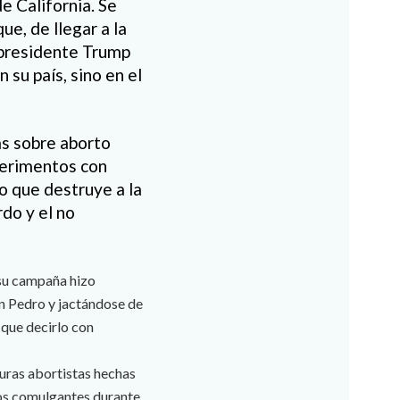
e California. Se
ue, de llegar a la
l presidente Trump
 su país, sino en el
as sobre aborto
perimentos con
o que destruye a la
do y el no
 su campaña hizo
an Pedro y jactándose de
 que decirlo con
turas abortistas hechas
 los comulgantes durante