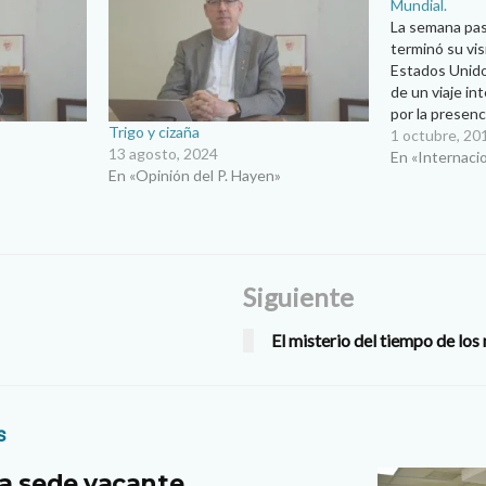
Mundial.
La semana pas
terminó su vis
Estados Unido
de un viaje in
por la presenc
Trigo y cizaña
Congreso Mundi
1 octubre, 20
13 agosto, 2024
por su interv
En «Internaci
En «Opinión del P. Hayen»
Unidas, el Co
Siguiente
El misterio del tiempo de los
s
a sede vacante