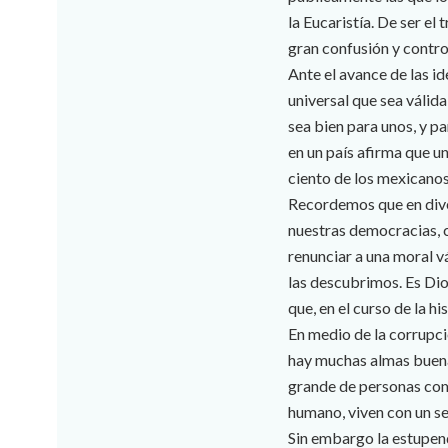
la Eucaristía. De ser el
gran confusión y controv
Ante el avance de las i
universal que sea válid
sea bien para unos, y pa
en un país afirma que u
ciento de los mexicanos
Recordemos que en diver
nuestras democracias, 
renunciar a una moral v
las descubrimos. Es Dios
que, en el curso de la h
En medio de la corrupci
hay muchas almas buenas
grande de personas com
humano, viven con un se
Sin embargo la estupend