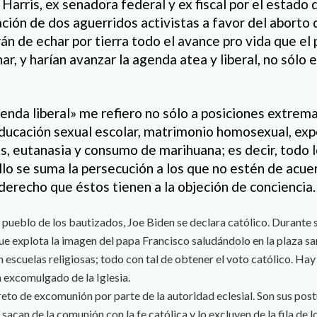
Harris, ex senadora federal y ex fiscal por el estado d
ción de dos aguerridos activistas a favor del aborto q
rán de echar por tierra todo el avance pro vida que e
r, y harían avanzar la agenda atea y liberal, no sólo en
enda liberal» me refiero no sólo a posiciones extrem
educación sexual escolar, matrimonio homosexual, ex
 eutanasia y consumo de marihuana; es decir, todo l
llo se suma la persecución a los que no estén de acuer
derecho que éstos tienen a la objeción de conciencia.
 pueblo de los bautizados, Joe Biden se declara católico. Durante
 que explota la imagen del papa Francisco saludándolo en la plaza s
 escuelas religiosas; todo con tal de obtener el voto católico. Hay
á excomulgado de la Iglesia.
eto de excomunión por parte de la autoridad eclesial. Son sus pos
sacan de la comunión con la fe católica y lo excluyen de la fila de