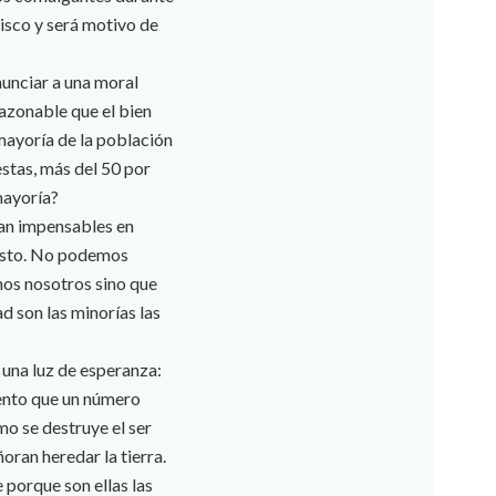
cisco y será motivo de
nunciar a una moral
razonable que el bien
a mayoría de la población
stas, más del 50 por
mayoría?
ían impensables en
austo. No podemos
amos nosotros sino que
d son las minorías las
 una luz de esperanza:
iento que un número
o se destruye el ser
oran heredar la tierra.
 porque son ellas las