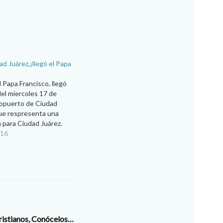
ad Juárez,¡llegó el Papa
l Papa Francisco, llegó
el miercoles 17 de
ropuerto de Ciudad
que respresenta una
ca para Ciudad Juárez.
las 10 de la mañana con
016
ue recibido por el obispo
s de Ciudad…
ristianos, Conócelos…