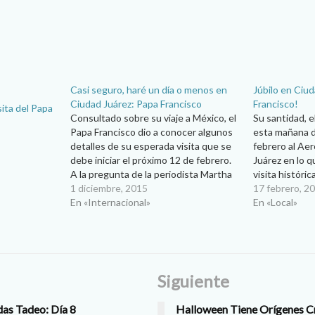
Casi seguro, haré un día o menos en
Júbilo en Ciud
Ciudad Juárez: Papa Francisco
Francisco!
ita del Papa
Consultado sobre su viaje a México, el
Su santidad, e
Papa Francisco dio a conocer algunos
esta mañana d
detalles de su esperada visita que se
febrero al Ae
debe iniciar el próximo 12 de febrero.
Juárez en lo 
A la pregunta de la periodista Martha
visita históri
Calderón del Grupo ACI, sobre su
1 diciembre, 2015
Pisó tierra a 
17 febrero, 2
viaje a México y su posible visita a
En «Internacional»
10 minutos y f
En «Local»
otros países,…
de la Diócesi
Siguiente
das Tadeo: Día 8
Halloween Tiene Orígenes C