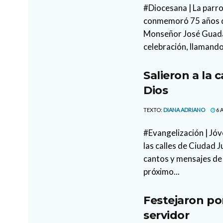
#Diocesana | La parr
conmemoró 75 años de
Monseñor José Guada
celebración, llamando
Salieron a la 
Dios
TEXTO:
DIANA ADRIANO
6 
#Evangelización | Jóv
las calles de Ciudad 
cantos y mensajes de 
próximo...
Festejaron po
servidor