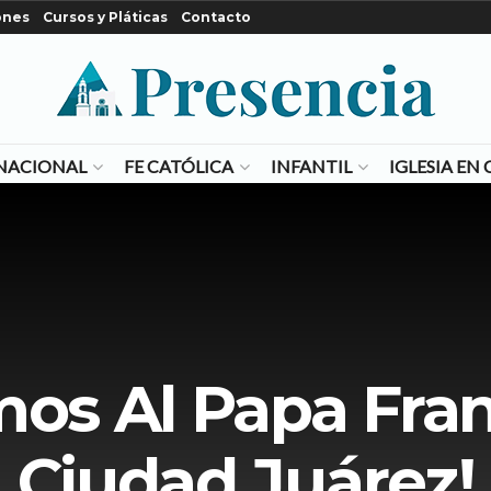
ones
Cursos y Pláticas
Contacto
NACIONAL
FE CATÓLICA
INFANTIL
IGLESIA E
mos Al Papa Fra
Ciudad Juárez!