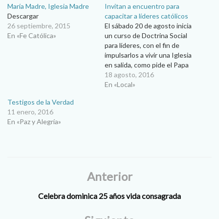
María Madre, Iglesia Madre
Invitan a encuentro para
Descargar
capacitar a líderes católicos
26 septiembre, 2015
El sábado 20 de agosto inicia
En «Fe Católica»
un curso de Doctrina Social
para líderes, con el fin de
impulsarlos a vivir una Iglesia
en salida, como pide el Papa
Francisco… La Pastoral
18 agosto, 2016
Social de la Diócesis de
En «Local»
Ciudad Juárez, en conjunto
Testigos de la Verdad
con la asociación Caridad y
11 enero, 2016
Verdad –grupo asesorado
En «Paz y Alegría»
por el…
Anterior
Celebra dominica 25 años vida consagrada