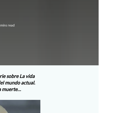
 mins read
rie sobre La vida
del mundo actual.
ra muerte…