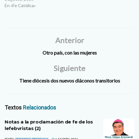
sospechas de estar
En «Fe Católica»
protegida por el gobierno de
Estados Unidos. Maquillada
con tintes de bondad, de
ayuda a la planificación
familiar, de cuidado por la
Anterior
salud y la…
Otro país, con las mujeres
Siguiente
Tiene diócesis dos nuevos diáconos transitorios
Textos
Relacionados
Notas a la proclamación de fe de los
lefebvristas (2)
TEXTO:
PERIODICO PRESENCIA
6 AGOSTO, 2026