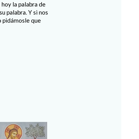
 hoy la palabra de
u palabra. Y si nos
o pidámosle que