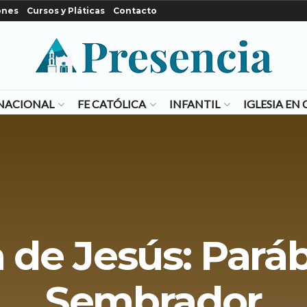
ones
Cursos y Pláticas
Contacto
NACIONAL
FE CATÓLICA
INFANTIL
IGLESIA E
a de Jesús: Paráb
Sembrador