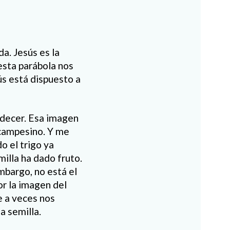
a. Jesús es la
 esta parábola nos
ús está dispuesto a
decer. Esa imagen
 campesino. Y me
o el trigo ya
illa ha dado fruto.
mbargo, no está el
or la imagen del
e a veces nos
a semilla.