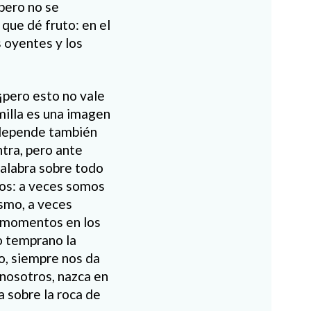
 pero no se
que dé fruto: en el
s oyentes y los
¡pero esto no vale
milla es una imagen
a depende también
ntra, pero ante
palabra sobre todo
mos: a veces somos
asmo, a veces
y momentos en los
o temprano la
no, siempre nos da
nosotros, nazca en
a sobre la roca de