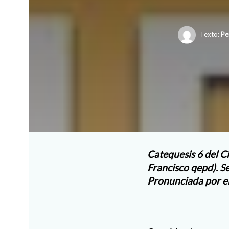
Texto:
Pe
Catequesis 6
del C
Francisco qepd).
Se
Pronunciada por el