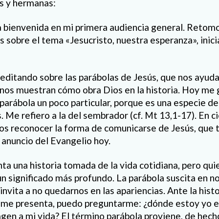
s y hermanas:
a bienvenida en mi primera audiencia general. Retomo 
s sobre el tema «Jesucristo, nuestra esperanza», inic
itando sobre las parábolas de Jesús, que nos ayudan
nos muestran cómo obra Dios en la historia. Hoy me 
arábola un poco particular, porque es una especie de
. Me refiero a la del sembrador (cf. Mt 13,1-17). En c
os reconocer la forma de comunicarse de Jesús, que 
 anuncio del Evangelio hoy.
ta una historia tomada de la vida cotidiana, pero qui
un significado más profundo. La parábola suscita en n
invita a no quedarnos en las apariencias. Ante la hist
 me presenta, puedo preguntarme: ¿dónde estoy yo en
gen a mi vida? El término parábola proviene, de hech