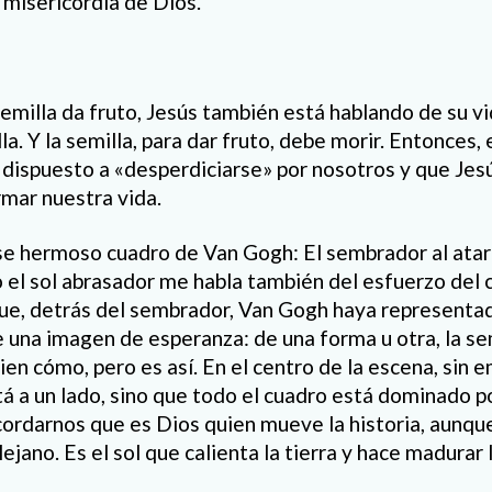
 misericordia de Dios.
emilla da fruto, Jesús también está hablando de su vid
lla. Y la semilla, para dar fruto, debe morir. Entonces,
 dispuesto a «desperdiciarse» por nosotros y que Jes
rmar nuestra vida.
e hermoso cuadro de Van Gogh: El sembrador al atar
 el sol abrasador me habla también del esfuerzo del
que, detrás del sembrador, Van Gogh haya representad
una imagen de esperanza: de una forma u otra, la sem
n cómo, pero es así. En el centro de la escena, sin e
á a un lado, sino que todo el cuadro está dominado p
ecordarnos que es Dios quien mueve la historia, aunqu
ejano. Es el sol que calienta la tierra y hace madurar l