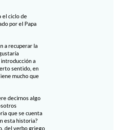
el ciclo de
iado por el Papa
 a recuperar la
gustaría
 introducción a
ierto sentido, en
tiene mucho que
ere decirnos algo
osotros
oria que se cuenta
 esta historia?
o, del verbo griego