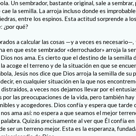
ola. Un sembrador, bastante original, sale a sembrar,
cae la semilla. La arroja incluso donde es improbable 
iedras, entre los espinos. Esta actitud sorprende a lo
: ¿por qué?
dos a calcular las cosas —y a veces es necesario—, 
ma en que este sembrador «derrochador» arroja la se
 Dios nos ama. Es cierto que el destino de la semill
la acoge el terreno y de la situación en que se encue
bola, Jesús nos dice que Dios arroja la semilla de su 
s decir, en cualquier situación en la que nos encontre
 distraídos, a veces nos dejamos llevar por el entusi
por las preocupaciones de la vida, pero también ha
ibles y acogedores. Dios confía y espera que tarde 
Él nos ama así: no espera a que seamos el mejor terre
alabra. Quizás precisamente al ver que Él confía en 
de ser un terreno mejor. Esta es la esperanza, fundad