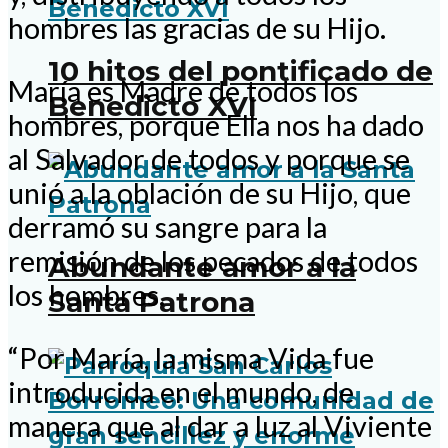
hombres las gracias de su Hijo.
10 hitos del pontificado de
María es Madre de todos los
Benedicto XVI
hombres, porque Ella nos ha dado
al Salvador de todos y porque se
unió a la oblación de su Hijo, que
derramó su sangre para la
remisión de los pecados de todos
Abundante amor a la
los hombres.
Santa Patrona
“Por María, la misma Vida fue
introducida en el mundo, de
manera que al dar a luz al Viviente