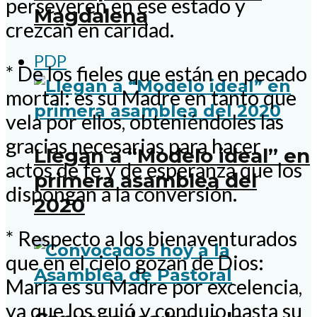
perseveren en ese estado y
Magdalena
crezcan en caridad.
PDP
* De los fieles que están en pecado
mortal: es su Madre en tanto que
vela por ellos, obteniéndoles las
gracias necesarias para hacer
Llegan a “Modelo ideal” en
actos de fe y de esperanza que los
primera asamblea del
dispongan a la conversión.
2020
* Respecto a los bienaventurados
que en el cielo gozan de Dios:
María es su Madre por excelencia,
ya que los guió y condujo hasta su