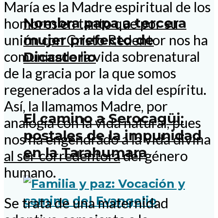
María es la Madre espiritual de los
Nombra papa a tercera
hombres en tanto que por su
mujer prefecto de
unión con Cristo Redentor nos ha
comunicado la vida sobrenatural
Dicasterio
de la gracia por la que somos
regenerados a la vida del espíritu.
Así, la llamamos Madre, por
El camino a Serocagüi:
analogía con la vida natural, pues
postales de la impunidad
nos ha engendrado a la vida divina
en la Tarahumara
al ser corredentora
del género
humano.
Se trata de una maternidad