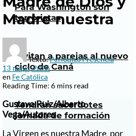
Madre de Dios y
Para Washington son
Madre nuestra
terroristas
Invitan a parejas al nuevo
Texto:
Periodico Presencia
ciclo de Caná
13 mayo, 2026
en
Fe Católica
Reading Time: 6 mins read
Gustavo Ruiz/Alberto
Tendrán sacerdotes
Vega/Autores
jornada de formación
La Virgen es nuestra Madre, por