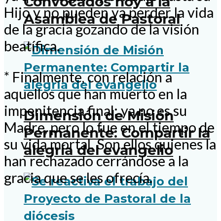
Convocados hoy a la
Hijo y no pueden ya perder la vida
Asamblea de Pastoral
de la gracia gozando de la visión
beatífica.
* Finalmente, con relación a
aquellos que han muerto en la
impenitencia final: ya no es su
Dimensión de Misión
Madre, pero lo fue en el tiempo de
Permanente: Compartir la
su vida mortal. Son ellos quienes la
alegría del evangelio
han rechazado cerrándose a la
gracia que se les ofrecía.