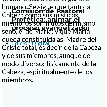
humano. Se sigue que tanto la
Comisión de Pastoral
Cabeza como sus místicos
Profética: animar el
miembros son frutos del mismo
proceso evangelizador
seno, el de María; y que María
queda constituida así Madre del
Edición Digital
Cristo total, es decir, de la Cabeza
y de sus miembros, aunque de
modo diverso: físicamente de la
Cabeza, espiritualmente de los
miembros.