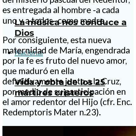
es entregada al hombre ‑a cada
uno y a todos‑ como madre.
La música nos conduce a
Dios
Por consiguiente, esta nueva
maternidad de María, engendrada
Nacional
por la fe es fruto del nuevo amor,
que maduró en ella
definitivamente junto a la Cruz,
Vida y obra de los 25
por medio de su participación en
mártires cristeros
el amor redentor del Hijo (cfr. Enc.
Redemptoris Mater n.23).
Anuncian renovación de la