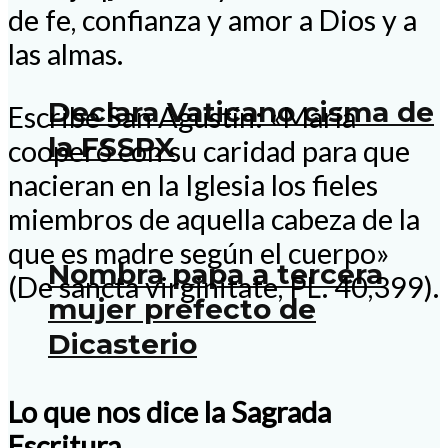
de fe, confianza y amor a Dios y a
las almas.
Declara Vaticano cisma de
Escribe San Agustín: «María
la FSSPX
cooperó con su caridad para que
nacieran en la Iglesia los fieles
miembros de aquella cabeza de la
que es madre según el cuerpo»
Nombra papa a tercera
(De sancta virginitate, PL. 40,399).
mujer prefecto de
Dicasterio
Lo que nos dice la Sagrada
Escritura