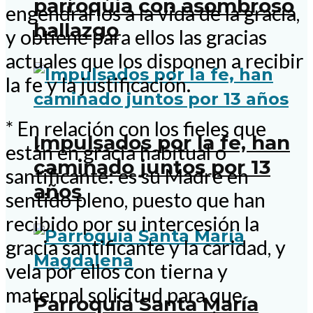
parroquia con asombroso
engendrarlos a la vida de la gracia,
hallazgo
y obtiene para ellos las gracias
actuales que los disponen a recibir
la fe y la justificación.
* En relación con los fieles que
Impulsados por la fe, han
están en gracia habitual o
caminado juntos por 13
santificante: es su Madre en
años
sentido pleno, puesto que han
recibido por su intercesión la
gracia santificante y la caridad, y
vela por ellos con tierna y
maternal solicitud para que
Parroquia Santa María