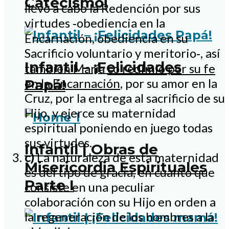
Catecismo!
llevó a cabo la Redención por sus
virtudes ‑obediencia en la
Encarnación, obediencia en su
Sacrificio voluntario y meritorio‑, así
Infantil – ¡Felicidades
también María
co redimió por su fe
en la Encarnación
, por su amor en la
Papá!
Cruz, por la entrega al sacrificio de su
Hijo, y ejerce su maternidad
espiritual poniendo en juego todas
sus virtudes.
Infantil | Obras de
c)
La naturaleza de esta maternidad
Misericordia Espirituales
es del tipo de gracia, en cuanto que
Parte I
consiste en una peculiar
colaboración con su Hijo en orden a
la regeneración de los hombres a la