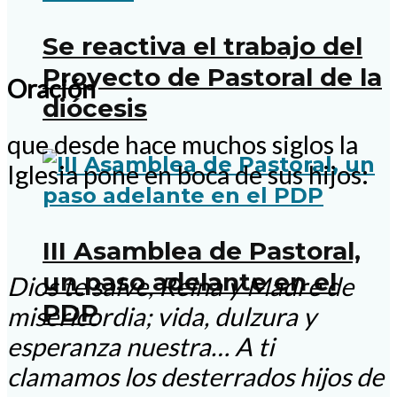
Se reactiva el trabajo del
Proyecto de Pastoral de la
Oración
diócesis
que desde hace muchos siglos la
Iglesia pone en boca de sus hijos:
III Asamblea de Pastoral,
un paso adelante en el
Dios te salve, Reina y Madre de
PDP
misericordia; vida, dulzura y
esperanza nuestra… A ti
clamamos los desterrados hijos de