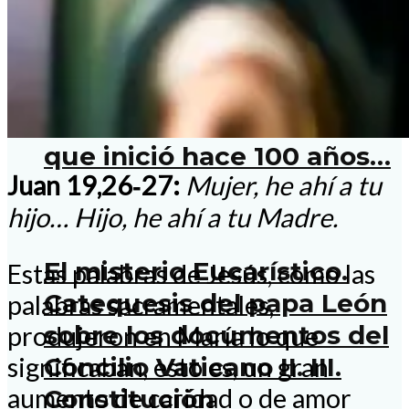
de cómo los católicos
mexicanos defendieron su
Iglesia y su libertad
durante la Guerra Cristera,
que inició hace 100 años…
Juan 19,26‑27:
Mujer, he ahí a tu
hijo… Hijo, he ahí a tu Madre.
El misterio Eucarístico.
Estas palabras de Jesús, como las
Catequesis del papa León
palabras sacramentales,
sobre los documentos del
produjeron en María lo que
Concilio Vaticano II. III.
significaban, esto es, un gran
aumento de caridad o de amor
Constitución