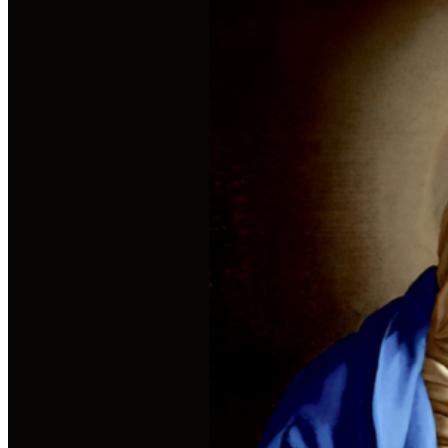
Basílica de Guadalupe
Comunicado de Casa del
Migrante en Juárez: Ante
el fallecimiento de
connacionales mexicanos
en el contexto de
operativos migratorios en
los Estados Unidos