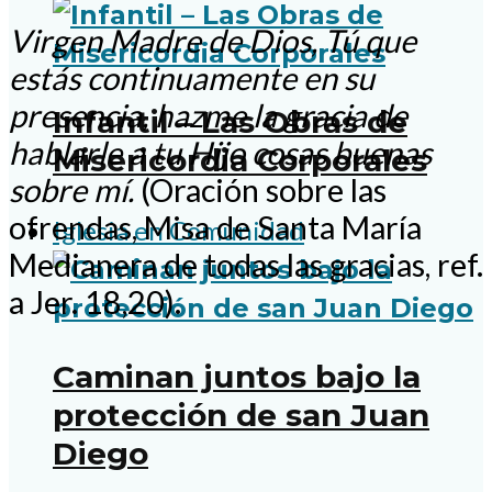
Virgen Madre de Dios, Tú que
estás continuamente en su
presencia, hazme la gracia de
Infantil – Las Obras de
hablarle a tu Hijo cosas buenas
Misericordia Corporales
sobre mí.
(Oración sobre las
ofrendas, Misa de Santa María
Iglesia en Comunidad
Medianera de todas las gracias, ref.
a Jer. 18,20).
Caminan juntos bajo la
protección de san Juan
Diego