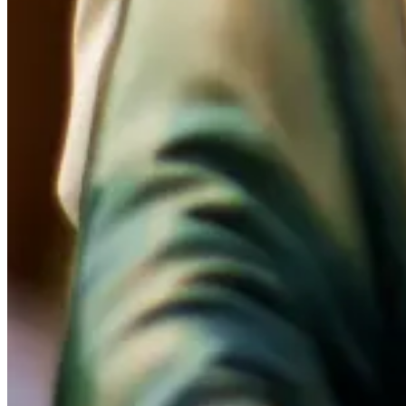
El “mundo herido” que la
Iglesia afronta hoy
Defender la vida va más
allá del no nacido:
sacerdote.
¡Viva Cristo Rey! Historia