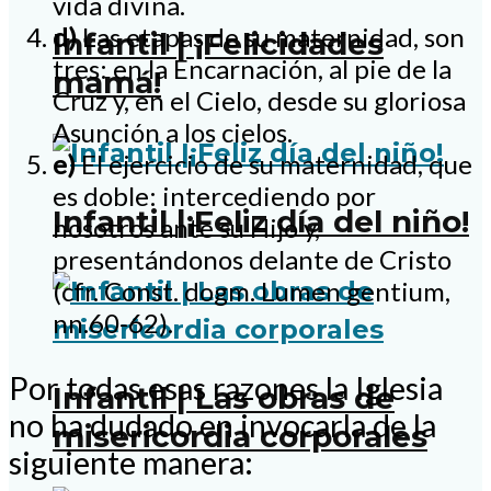
vida divina.
d)
Las etapas de su maternidad, son
Infantil | ¡Felicidades
tres: en la Encarnación, al pie de la
mamá!
Cruz y, en el Cielo, desde su gloriosa
Asunción a los cielos.
e)
El ejercicio de su maternidad, que
es doble: intercediendo por
Infantil |¡Feliz día del niño!
nosotros ante su Hijo y,
presentándonos delante de Cristo
(cfr. Const. dogm. Lumen gentium,
nn.60-62).
Por todas esas razones la Iglesia
Infantil | Las obras de
no ha dudado en invocarla de la
misericordia corporales
siguiente manera: