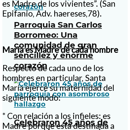
es Madre de los vivientes”. (San
Epifanio, Adv. haereses,78).
Parroquia San Carlos
Borromeo: Una
comunidad de gran
María es Madre de cada hombre
sencillez y enorme
corazón
Respecto de cada uno de los
hombres en particular, Santa
María ejerce su maternidad del
siguiente modo:
* Con relación a los infieles: es
Celebraron 45 años de
Madre porque está destinada a