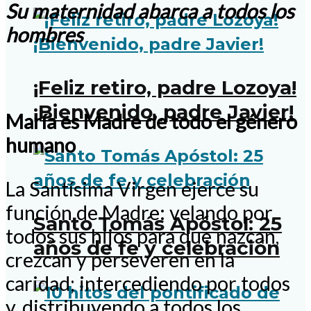
Su maternidad abarca a todos los
hombres
¡Feliz retiro, padre Lozoya!
¡Bienvenido, padre Javier!
María es Madre de todo el género
humano
La Santísima Virgen ejerce su
función de Madre: velando por
Santo Tomás Apóstol: 25
todos sus hijos para que nazcan,
años de fe y celebración
crezcan y perseveren en la
caridad; intercediendo por todos
y, distribuyendo a todos los