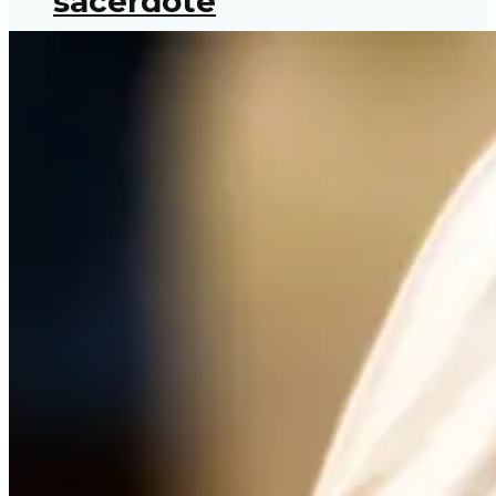
sacerdote
Habla Limosnero del papa:
Los pobres son la
brújula para caminar en la
Iglesia
Fe Católica