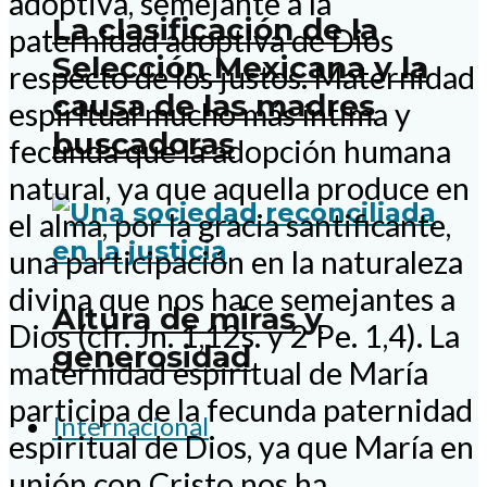
adoptiva, semejante a la
La clasificación de la
paternidad adoptiva de Dios
Selección Mexicana y la
respecto de los justos. Maternidad
causa de las madres
espiritual mucho más íntima y
buscadoras
fecunda que la adopción humana
natural, ya que aquella produce en
el alma, por la gracia santificante,
una participación en la naturaleza
divina que nos hace semejantes a
Altura de miras y
Dios (cfr. Jn. 1,12s. y 2 Pe. 1,4). La
generosidad
maternidad espiritual de María
participa de la fecunda paternidad
Internacional
espiritual de Dios, ya que María en
unión con Cristo nos ha