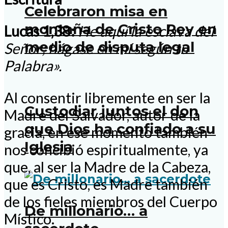
Celebraron misa en
montaña de Cristo Rey en
Lucas 1,38:
He aquí la esclava del
medio de disputa legal
Señor; hágase en mí según tu
Palabra».
Al consentir libremente en ser la
Custodiar juntos el don
Madre del Salvador, autor de la
que Dios ha confiado a su
gracia, en ese momento también
Iglesia
nos concibió espiritualmente, ya
que, al ser la Madre de la Cabeza,
que es Cristo, es Madre también
de los fieles miembros del Cuerpo
De millonario… a
Místico.