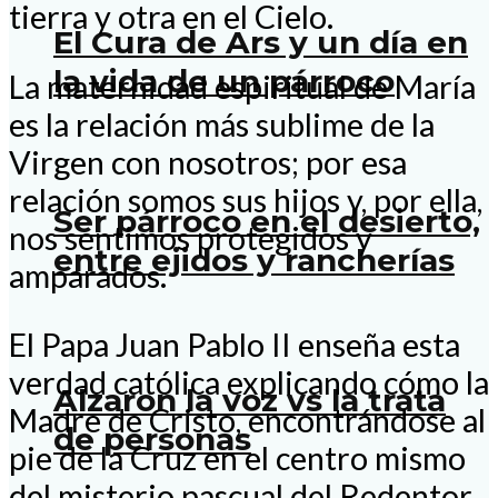
tierra y otra en el Cielo.
El Cura de Ars y un día en
la vida de un párroco
La maternidad espiritual de María
es la relación más sublime de la
Virgen con nosotros; por esa
relación somos sus hijos y, por ella,
Ser párroco en el desierto,
nos sentimos protegidos y
entre ejidos y rancherías
amparados.
El Papa Juan Pablo II enseña esta
verdad católica explicando cómo la
Alzaron la voz vs la trata
Madre de Cristo, encontrándose al
de personas
pie de la Cruz en el centro mismo
del misterio pascual del Redentor,