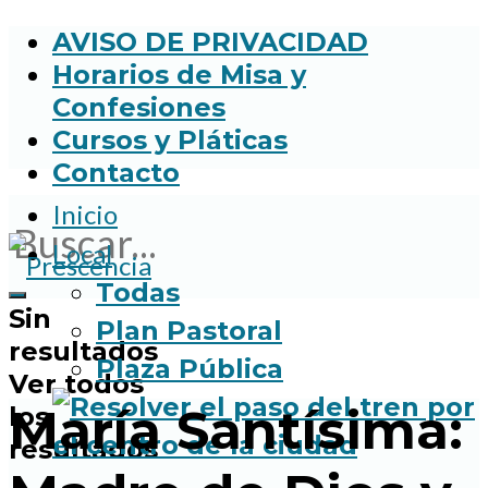
AVISO DE PRIVACIDAD
Horarios de Misa y
Confesiones
Cursos y Pláticas
Contacto
Inicio
Local
Todas
Sin
Plan Pastoral
resultados
Plaza Pública
Ver todos
María Santísima:
los
resultados