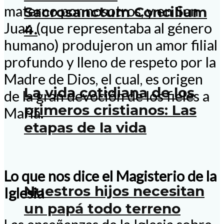
materno por nosotros, y en San
Sacrosanctum Concilium
Juan (que representaba al género
4.
humano) produjeron un amor filial
profundo y lleno de respeto por la
Madre de Dios, el cual, es origen
La vida cotidiana de los
de la gran devoción de los fieles a
primeros cristianos: Las
María.
etapas de la vida
Lo que nos dice el Magisterio de la
Nuestros hijos necesitan
Iglesia
un papá todo terreno