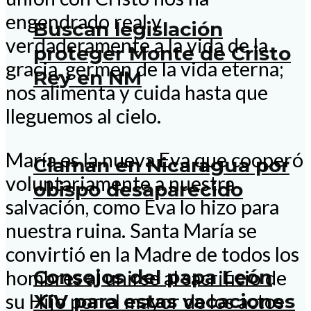
engendrado real y
Buscan legislación
verdaderamente a la vida de la
proteger Monte de Cristo
gracia, germen de la vida eterna;
Rey en NM
nos alimenta y cuida hasta que
lleguemos al cielo.
María es la nueva Eva que cooperó
Claman en Nicaragua por
voluntariamente a nuestra
obispo desaparecido
salvación, como Eva lo hizo para
nuestra ruina. Santa María se
convirtió en la Madre de todos los
Consejos del papa León
hombres al unirse al sacrificio de
su Hijo por el mayor de los actos
XIV para estas vacaciones