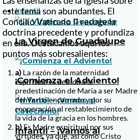
Las enseñanzas de la Iglesia sobre
Infantil
este tema son abundantes. El
Concilio Vaticano II recoge la
doctrina precedente y profundiza
La Virgen de Guadalupe
en ella. Destacamos aquí los
puntos más sobresalientes:
a)
La razón de la maternidad
¡Comienza el Adviento!
espiritual es debida a la
predestinación de María a ser Madre
del Verbo encarnado y por su
cooperación al restablecimiento de
la vida de la gracia en los hombres.
b)
Es Madre espiritual por sus
Infantil – ¡Vamos al
virtudes, ya que, así como Cristo