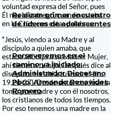
voluntad expresa del Señor, pues
Realizan primer encuentro
Él nos la entregó, cuando estaba
en la Cruz, con estas palabras:
de líderes de adolescentes
“Jesús, viendo a su Madre y al
discípulo a quien amaba, que
Perseveremos en el
estaba allí, dijo a su Madre: Mujer,
camino ya iniciado:
ahí tienes a tu hijo. Después dice al
Administrador Diocesano
discípulo: He ahí a tu madre” (In.
Pbro. Armando Benavides
19,26‑27). Desde entonces Juan la
Romero
tomó por madre y con él nosotros,
los cristianos de todos los tiempos.
Por eso tenemos una madre en la