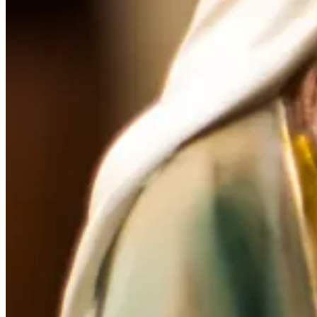
Honrar a tu padre y a tu
madre
Nuevos santos mexicanos:
Vida y obra de los 25
mártires cristeros
El “mundo herido” que la
Iglesia afronta hoy