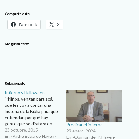
Comparte esto:
Facebook
X
Me gusta esto:
Relacionado
Infierno y Halloween
“¡Niños, vengan para acá,
que les voy a contar una
historia de la Biblia para que
entiendan por qué hay
gente que se disfraza en
Predicar el infierno
este día!”. Los niños, con sus
23 octubre, 2015
29 enero, 2024
disfraces y listos para salir a
En «Padre Eduardo Hayen»
En «Opinión del P. Hayen»