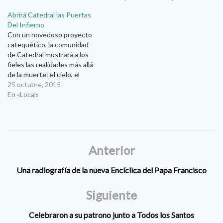
pedir Halloween en las casas
Abrirá Catedral las Puertas
vecinas, se sentaron
Del Infierno
alrededor de su madre que…
Con un novedoso proyecto
catequético, la comunidad
de Catedral mostrará a los
fieles las realidades más allá
de la muerte: el cielo, el
purgatorio y también el
25 octubre, 2015
infierno… se abrirán siete
En «Local»
puertas del infierno para que
aprendamos a decirle “no”. La
comunidad de la Catedral de
Nuestra Señora de
Guadalupe, encabezada
Anterior
por…
Una radiografía de la nueva Encíclica del Papa Francisco
Siguiente
Celebraron a su patrono junto a Todos los Santos