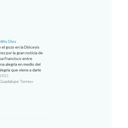
 Niño Dios
el gozo en la Diócesis
ez por la gran noticia de
papa Francisco entre
na alegría en medio del
legría que viene a darle
la Navidad, porque todo
 2015
no un regalo del Niño…
 Guadalupe Torres»