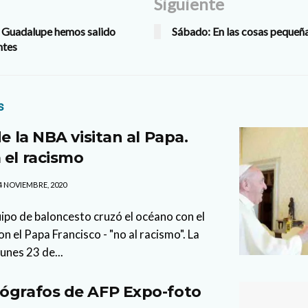
Siguiente
e Guadalupe hemos salido
Sábado: En las cosas pequeñ
ntes
s
de la NBA visitan al Papa.
 el racismo
4 NOVIEMBRE, 2020
po de baloncesto cruzó el océano con el
on el Papa Francisco - "no al racismo". La
lunes 23 de...
ógrafos de AFP Expo-foto