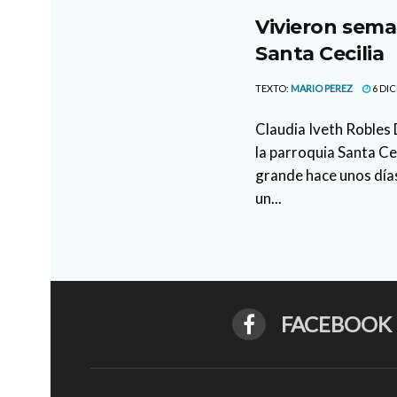
Vivieron sema
Santa Cecilia
TEXTO:
MARIO PEREZ
6 DIC
Claudia Iveth Robles 
la parroquia Santa Cec
grande hace unos días
un...
FACEBOOK