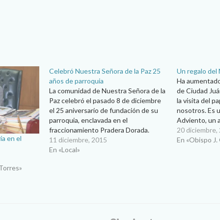
Celebró Nuestra Señora de la Paz 25
Un regalo del
años de parroquia
Ha aumentado 
La comunidad de Nuestra Señora de la
de Ciudad Juár
Paz celebró el pasado 8 de diciembre
la visita del 
el 25 aniversario de fundación de su
nosotros. Es u
parroquia, enclavada en el
Adviento, un a
fraccionamiento Pradera Dorada.
más calidez a 
20 diciembre,
ía en el
Presidió la misa de aniversario el
11 diciembre, 2015
esto no es si
En «Obispo J.
obispo don José Guadalupe Torres
En «Local»
Campos y concelebraron el párroco,
Torres»
monseñor René Blanco Vega, y el
vicario, padre…