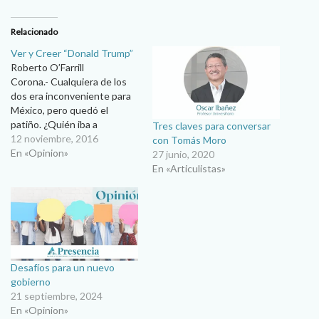
Relacionado
Ver y Creer “Donald Trump”
Roberto O’Farrill
Corona.- Cualquiera de los
dos era inconveniente para
México, pero quedó el
patiño. ¿Quién iba a
Tres claves para conversar
decirlo…? aunque las
12 noviembre, 2016
con Tomás Moro
esperanzas de los migrantes
En «Opinion»
27 junio, 2020
mexicanos en los Estados
En «Articulistas»
Unidos se fincaron en que él
no llegara a la presidencia.
Los vecinos del país del
norte han manifestado su
opción por…
Desafíos para un nuevo
gobierno
21 septiembre, 2024
En «Opinion»