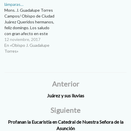
lámparas…
camino, nos hemos
Mons. J. Guadalupe Torres
adentrado…
Campos/ Obispo de Ciudad
Juárez Queridos hermanos,
feliz domingo. Los saludo
con gran afecto en este
domingo, luego de vivir
12 noviembre, 2017
varios eventos importantes.
En «Obispo J. Guadalupe
La verdad que nuestra
Torres»
diócesis es hermosa porque
hay mucha actividad, mucho
entusiasmo, muchos
congresos, muchos
encuentros, mucha actividad
Anterior
pastoral con los jóvenes,…
Juárez y sus lluvias
Siguiente
Profanan la Eucaristía en Catedral de Nuestra Señora de la
Asunción