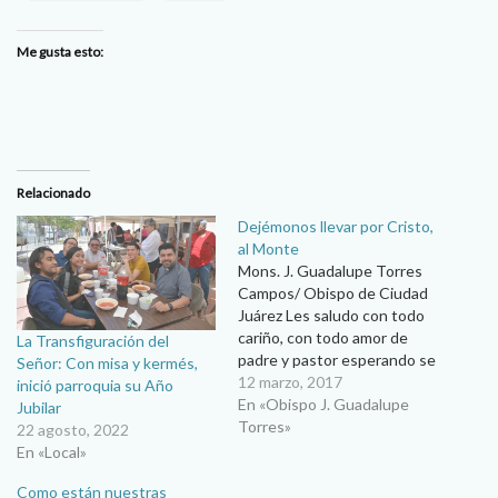
Me gusta esto:
Relacionado
Dejémonos llevar por Cristo,
al Monte
Mons. J. Guadalupe Torres
Campos/ Obispo de Ciudad
Juárez Les saludo con todo
cariño, con todo amor de
La Transfiguración del
padre y pastor esperando se
Señor: Con misa y kermés,
encuentren bien, viviendo
12 marzo, 2017
inició parroquia su Año
con alegría, con fe y
En «Obispo J. Guadalupe
Jubilar
esperanza este tiempo de
Torres»
22 agosto, 2022
Cuaresma. Estamos ya en el
En «Local»
segundo domingo de
Como están nuestras
Cuaresma. Vamos en