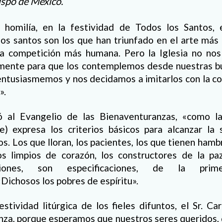
ispo de México.
 homilía, en la festividad de Todos los Santos, 
los santos son los que han triunfado en el arte más 
la competición más humana. Pero la Iglesia no no
emente para que los contemplemos desde nuestras bu
entusiasmemos y nos decidamos a imitarlos con la co
».
ió al Evangelio de las Bienaventuranzas, «como 
que) expresa los criterios básicos para alcanzar la
. Los que lloran, los pacientes, los que tienen hambr
os limpios de corazón, los constructores de la paz
ciones, son especificaciones, de la prim
Dichosos los pobres de espíritu».
festividad litúrgica de los fieles difuntos, el Sr. Ca
anza, porque esperamos que nuestros seres queridos,