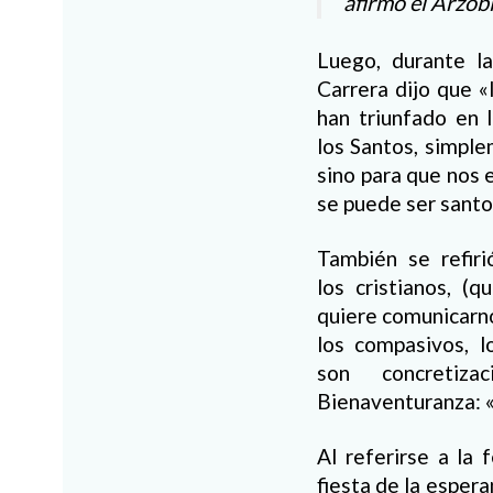
afirmó el Arzob
Luego, durante la
Carrera dijo que «
han triunfado en 
los Santos, simpl
sino para que nos 
se puede ser santo
También se refir
los cristianos, (
quiere comunicarnos
los compasivos, l
son concretiza
Bienaventuranza: «
Al referirse a la 
fiesta de la esper