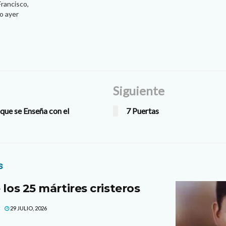
Francisco,
co ayer
llevado a la
 motivo de su
era mano las
los…
Siguiente
 que se Enseña con el
7 Puertas
s
 los 25 mártires cristeros
29 JULIO, 2026