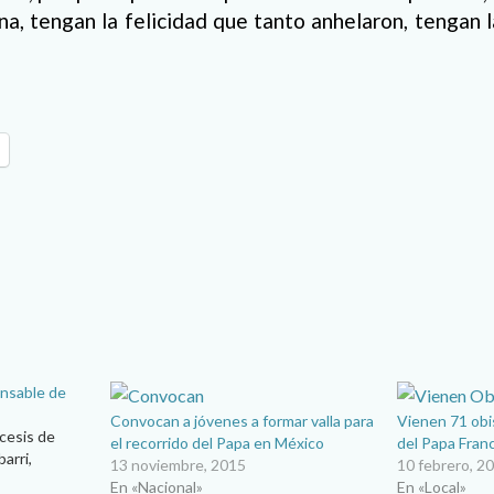
ina, tengan la felicidad que tanto anhelaron, tengan l
nsable de
Convocan a jóvenes a formar valla para
Vienen 71 obi
ócesis de
el recorrido del Papa en México
del Papa Fran
arri,
13 noviembre, 2015
10 febrero, 2
En «Nacional»
En «Local»