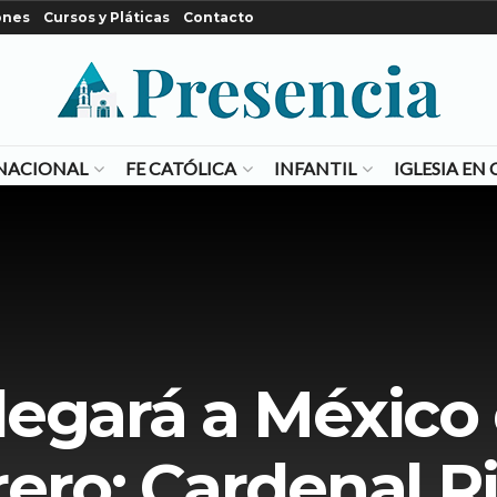
ones
Cursos y Pláticas
Contacto
NACIONAL
FE CATÓLICA
INFANTIL
IGLESIA E
egará a México 
ero: Cardenal R