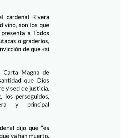
el cardenal Rivera
divino, son los que
s presenta a Todos
tacas o graderíos,
nvicción de que «sí
la Carta Magna de
 santidad que Dios
e y sed de justicia,
, los perseguidos,
era y principal
rdenal dijo que “es
 que ya han muerto,