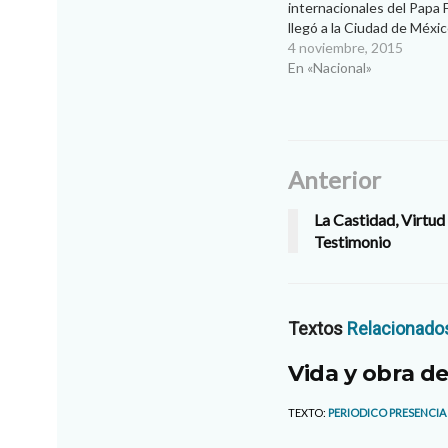
internacionales del Papa 
llegó a la Ciudad de Méxi
martes por la noche, y fue 
4 noviembre, 2015
Nunciatura Apostólica. El
En «Nacional»
visita es conocer de prim
propuestas mexicanas y 
Anterior
La Castidad, Virtud
Testimonio
Textos
Relacionado
Vida y obra de
TEXTO:
PERIODICO PRESENCIA