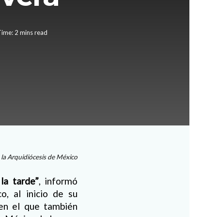
ime: 2 mins read
e la Arquidiócesis de México
la tarde”
, informó
, al inicio de su
 en el que también