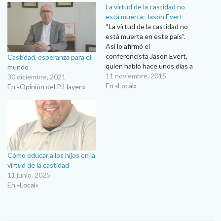
La virtud de la castidad no
está muerta: Jason Evert
“La virtud de la castidad no
está muerta en este país”.
Así lo afirmó el
conferencista Jason Evert,
Castidad, esperanza para el
quien habló hace unos días a
mundo
jóvenes estudiantes de El
11 noviembre, 2015
30 diciembre, 2021
Paso, Texas y algunos de
En «Local»
En «Opinión del P. Hayen»
Ciudad Juárez que acudieron
a la conferencia que impartió
en el gimnasio Don Haskins
de la Universidad…
Cómo educar a los hijos en la
virtud de la castidad
11 junio, 2025
En «Local»