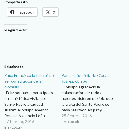
Comparte esto:
Facebook
X
Me gusta esto:
Relacionado
Papa Francisco lo felicitó por
Papa se fue feliz de Ciudad
ser constructor de la
Juárez: obispo
diócesis
El obispo agradeció la
Feliz por haber participado
colaboración de todos
en la histórica visita del
quienes hicieron posible que
Santo Padre a Ciudad
la visita del Santo Padre se
Juárez, el obispo emérito
haya realizado en paz y
Renato Ascencio León
armonía…y compartió
25 febrero, 2016
compartió con Periódico
27 febrero, 2016
anécdotas con su Santidad
En «Local»
Presencia su experiencia de
En «Local»
Feliz y asombrado en todo