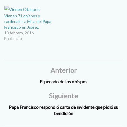
saludar al Vicario de Cristo
momento se mostró el papa
en la comunidad a la que
Francisco durante la visita
pastoreó por 20 años. Dijo
que realizó a Ciudad Juárez
Vienen 71 obispos y
que en la Misa que celebró…
el pasado…
cardenales a Misa del Papa
Francisco en Juárez
10 febrero, 2016
En «Local»
Anterior
El pecado de los obispos
Siguiente
Papa Francisco respondió carta de invidente que pidió su
bendición