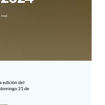
s read
 edición del
o domingo 21 de