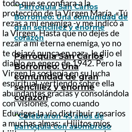
todo que se confiara a la
protección de la Virgen María. «Tú
rezas a mi enemiga -y me indicó a
la Virgen. Hasta que no dejes de
rezar a mi eterna enemiga, yo no
te dejaré nunca en paz», le dijo el
Parroquia San Carlos
diablo en enero de 1942. Pero la
Borromeo: Una
Virgen la sostenía en su lucha
comunidad de gran
espiritual, vertiendo sobre ella
sencillez y enorme
abundantes gracias y consolándola
corazón
con visiones, como cuando
Eduviges la vio distribuir rosarios
a muchas almas: «Hijitos míos,