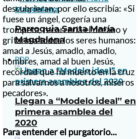
descubrieran; por ello escribía: «Si
fuese un ángel, cogería una
Parroquia Santa María
trompeta, recorrería el océano y
Magdalena
gritaría a todos los seres humanos:
amad a Jesús, amadlo, amadlo,
PDP
hombres, amad al buen Jesús,
recordad que ha muerto en la cruz
para salvarnos a nosotros, míseros
pecadores».
Llegan a “Modelo ideal” en
primera asamblea del
2020
Para entender el purgatorio…