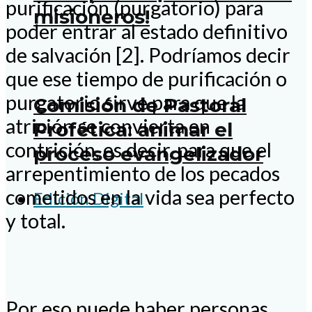
purificación (purgatorio) para
misioneros!
poder entrar al estado definitivo
de salvación [2]. Podríamos decir
que ese tiempo de purificación o
purgatorio sirve para que la
Comisión de Pastoral
atrición se convierta en
Profética: animar el
contrición, es decir, para que el
proceso evangelizador
arrepentimiento de los pecados
cometidos en la vida sea perfecto
Edición Digital
y total.
Por eso puede haber personas