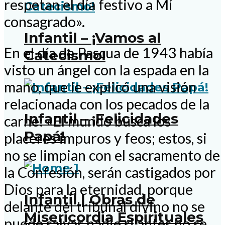
respetan el día festivo a Mí
consagrado».
Infantil – ¡Vamos al
En el día de Pascua de 1943 había
Catecismo!
visto un ángel con la espada en la
mano, que le explicó una visión
relacionada con los pecados de la
Infantil – ¡Felicidades
carne: «El mundo busca los
Papá!
placeres impuros y feos; estos, si
no se limpian con el sacramento de
la Confesión, serán castigados por
Dios para la eternidad, porque
Infantil | Obras de
delante del tribunal divino no se
Misericordia Espirituales
puede salvar nadie si antes no se