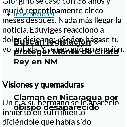
Giorgino se casó con 38 años y
murió repentinamente cinco
Internacional
meses después. Nada más llegar la
noticia, Eduviges reaccionó al
dolor diciendo: «Señor, hágase tu
Buscan legislación
voluntad». Y se recogió en oración.
proteger Monte de Cristo
Rey en NM
Visiones y quemaduras
Claman en Nicaragua por
Un día, su hermano se le apareció
obispo desaparecido
inmerso en sufrimiento,
diciéndole que había sido