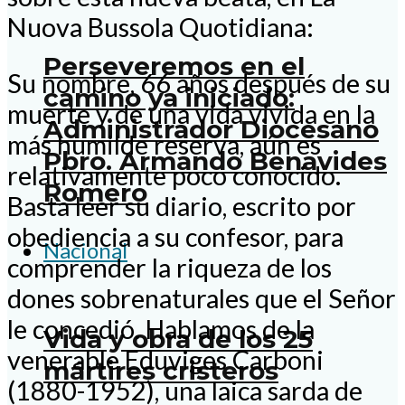
Nuova Bussola Quotidiana:
Perseveremos en el
Su nombre, 66 años después de su
camino ya iniciado:
muerte y de una vida vivida en la
Administrador Diocesano
más humilde reserva, aún es
Pbro. Armando Benavides
relativamente poco conocido.
Romero
Basta leer su diario, escrito por
obediencia a su confesor, para
Nacional
comprender la riqueza de los
dones sobrenaturales que el Señor
le concedió. Hablamos de la
Vida y obra de los 25
venerable Eduviges Carboni
mártires cristeros
(1880-1952), una laica sarda de