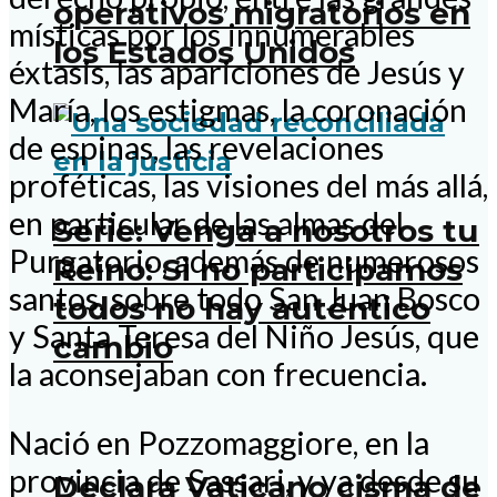
operativos migratorios en
místicas por los innumerables
los Estados Unidos
éxtasis, las apariciones de Jesús y
María, los estigmas, la coronación
de espinas, las revelaciones
proféticas, las visiones del más allá,
en particular de las almas del
Serie: Venga a nosotros tu
Purgatorio, además de numerosos
Reino: Si no participamos
santos, sobre todo San Juan Bosco
todos no hay auténtico
y Santa Teresa del Niño Jesús, que
cambio
la aconsejaban con frecuencia.
Nació en Pozzomaggiore, en la
provincia de Sassari, y ya desde su
Declara Vaticano cisma de