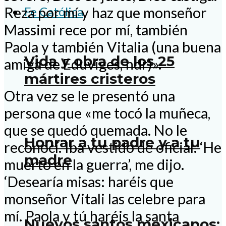
Fe Católica
Reza por mí y haz que monseñor
Massimi rece por mí, también
Paola y también Vitalia (una buena
Vida y obra de los 25
amiga de Eduviges, ndr)».
mártires cristeros
Otra vez se le presentó una
persona que «me tocó la muñeca,
que se quedó quemada. No le
Honrar a tu padre y a tu
reconocí. Iba vestido de oficial. ‘He
madre
muerto en la guerra’, me dijo.
‘Desearía misas: haréis que
monseñor Vitali las celebre para
mí. Paola y tú haréis la santa
Nuevos santos mexicanos: