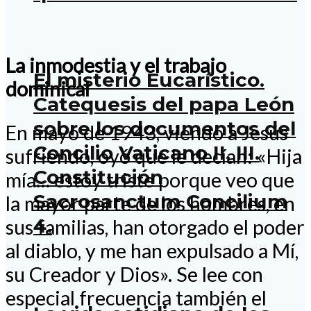
La inmodestia y el trabajo
El misterio Eucarístico.
dominical
Catequesis del papa León
sobre los documentos del
En mayo de 1943, viendo a Jesús
Concilio Vaticano II. III.
sufriendo, oyó que le decían: «Hija
Constitución
mía… estoy triste porque veo que
Sacrosanctum Concilium
la mayor parte de los hombres, en
4.
sus familias, han otorgado el poder
al diablo, y me han expulsado a Mí,
su Creador y Dios». Se lee con
especial frecuencia también el