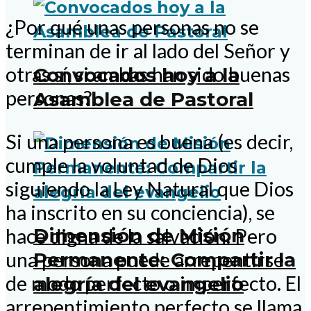
¿Por qué unas personas no se
terminan de ir al lado del Señor y
otras sí, si ambas han sido buenas
Convocados hoy a la
personas?
Asamblea de Pastoral
Si una persona es buena (es decir,
cumple la voluntad de Dios
siguiendo la Ley Natural que Dios
ha inscrito en su conciencia), se
Dimensión de Misión
hace digna de la salvación. Pero
Permanente: Compartir la
una persona puede arrepentirse
de modo perfecto o imperfecto. El
alegría del evangelio
arrepentimiento perfecto se llama