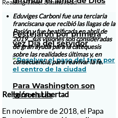
difundir el amor de Dios
Reading Time: 8 mins read
Eduviges Carboni fue una terciaria
franciscana que recibió las llagas de la
Pasión y fue beatificada en abril de
Festejaron por primera
2019…sus visiones son consideradas
vez Día del servidor
de gran ayuda para la catequesis
sobre las realidades últimas y, en
consecuencia, para reavivar la fe.
Para Washington son
Religión en Libertad
terroristas
En noviembre de 2018, el Papa