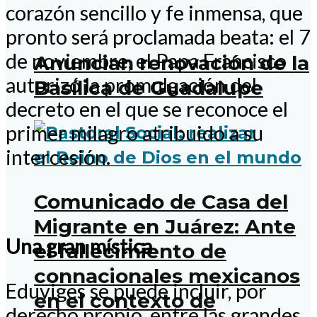
corazón sencillo y fe inmensa, que
pronto será proclamada beata: el 7
de noviembre, el Papa Francisco
Anuncian renovación de la
autorizó la promulgación del
Basílica de Guadalupe
decreto en el que se reconoce el
primer milagro atribuido a su
intercesión.
Comunicado de Casa del
Migrante en Juárez: Ante
Una gran mística
el fallecimiento de
connacionales mexicanos
Eduviges se puede incluir, por
en el contexto de
derecho propio, entre las grandes