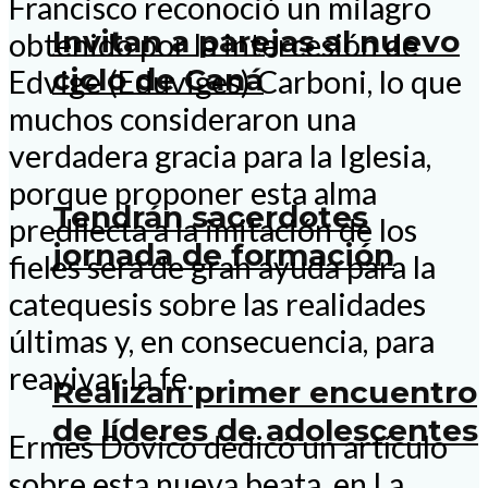
Francisco reconoció un milagro
Invitan a parejas al nuevo
obtenido por la intercesión de
ciclo de Caná
Edvige (Eduviges) Carboni, lo que
muchos consideraron una
verdadera gracia para la Iglesia,
porque proponer esta alma
Tendrán sacerdotes
predilecta a la imitación de los
jornada de formación
fieles será de gran ayuda para la
catequesis sobre las realidades
últimas y, en consecuencia, para
reavivar la fe.
Realizan primer encuentro
de líderes de adolescentes
Ermes Dovico dedicó un artículo
sobre esta nueva beata, en La