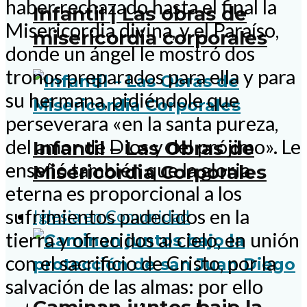
haber rechazado hasta el final la
Infantil | Las obras de
Misericordia divina, y el Paraíso,
misericordia corporales
donde un ángel le mostró dos
tronos preparados para ella y para
su hermana, pidiéndole que
perseverara «en la santa pureza,
del amor de Dios y del prójimo». Le
Infantil – Las Obras de
enseñó también que la gloria
Misericordia Corporales
eterna es proporcional a los
sufrimientos padecidos en la
Iglesia en Comunidad
tierra y ofrecidos al cielo, en unión
con el sacrificio de Cristo, por la
salvación de las almas: por ello