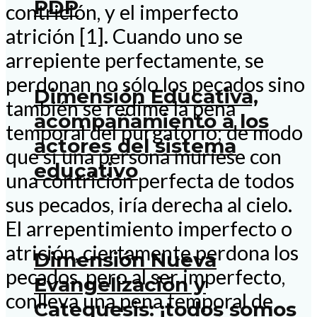
PDP
contrición, y el imperfecto
atrición [1]. Cuando uno se
arrepiente perfectamente, se
perdonan no sólo los pecados sino
Dimensión Educativa,
también se redime la pena
acompañamiento a los
temporal del purgatorio; de modo
actores del sistema
que si una persona muriese con
educativo
una contrición perfecta de todos
sus pecados, iría derecha al cielo.
El arrepentimiento imperfecto o
atrición, ciertamente perdona los
Dimensión Nueva
pecados, pero al ser imperfecto,
Evangelización y
conlleva una pena temporal de
Catequesis: ¡todos somos