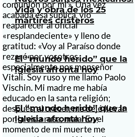
comunión por mí'». Una vez
Vida y obra de los 25
acabada esa súplica, vio
mártires cristeros
reaparecer al oficial
«resplandeciente» y lleno de
gratitud: «Voy al Paraíso donde
rezaré por vosotros,
El “mundo herido” que la
especialmente por monseñor
Iglesia afronta hoy
Vitali. Soy ruso y me llamo Paolo
Vischin. Mi madre me había
educado en la santa religión;
El “mundo herido” que la
después, al crecer, me dejé llevar
Iglesia afronta hoy
por la vida rusa, mala. En el
momento de mi muerte me