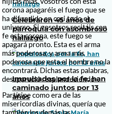
hijitas mías, vosotros con esta
corona apagaréis el fuego que se
ha difundido en casi todo el
Celebraron 45 años de
universo. Si vosotros recitáis con
parroquia con asombroso
fe esta corona, este fuego se
hallazgo
apagará pronto. Esta es el arma
más poderosa; y arma más
poderosa que esta el hombre no la
encontrará. Dichas estas palabras,
Impulsados por la fe, han
desapareció resplandeciendo».
caminado juntos por 13
Partícipe como era de las
años
misericordias divinas, quería que
también los demás las