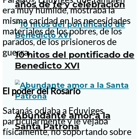
años de fe y celebración
era muy humilde, mostraba la
misma caridad en las necesidades
materiales de los pobres, de los
parados, de los prisioneros de
guerra.
10 hitos del pontificado de
Benedicto XVI
El poder del Rosario
Satanás odiaba a Eduviges
Abundante amor a la
particularmente y le vejaba
Santa Patrona
físicamente, no soportando sobre