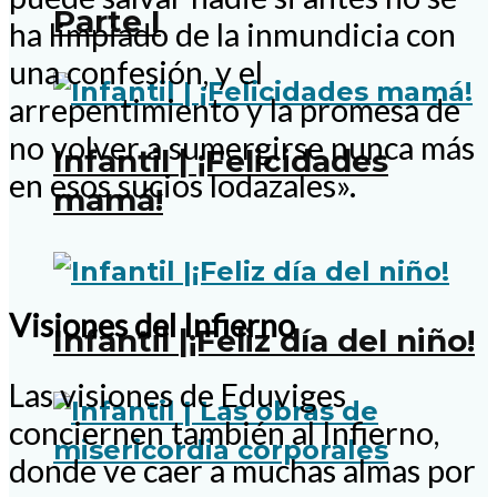
Parte I
ha limpiado de la inmundicia con
una confesión, y el
arrepentimiento y la promesa de
no volver a sumergirse nunca más
Infantil | ¡Felicidades
en esos sucios lodazales».
mamá!
Visiones del Infierno
Infantil |¡Feliz día del niño!
Las visiones de Eduviges
conciernen también al Infierno,
donde ve caer a muchas almas por