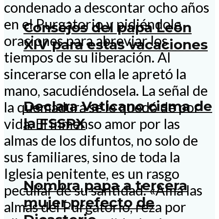
condenado a descontar ocho años
en el Purgatorio y pidiéndole
Consejos del papa León
oraciones para abreviar los
XIV para estas vacaciones
tiempos de su liberación. Al
sincerarse con ella le apretó la
mano, sacudiéndosela. La señal de
Declara Vaticano cisma de
la quemadura se le quedó de por
la FSSPX
vida. El inmenso amor por las
almas de los difuntos, no solo de
sus familiares, sino de toda la
Iglesia penitente, es un rasgo
Nombra papa a tercera
peculiar de su santidad. «Ama las
mujer prefecto de
almas del Purgatorio, reza por