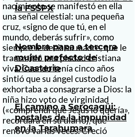
nacimiento se manifestó en ella
la FSSPX
una señal celestial: una pequeña
cruz, «signo de que tú, en el
mundo, deberás sufrir», como
Nombra papa a tercera
siempre le decía su madre, que le
mujer prefecto de
transmitió una piedad cristiana
Dicasterio
viva. Cuando tenía cinco años
sintió que su ángel custodio la
exhortaba a consagrarse a Dios: la
niña hizo voto de virginidad
El camino a Serocagüi:
(«comprendí que Jesús lo quería»,
postales de la impunidad
recordará en su diario), que
en la Tarahumara
renovó varias veces. Creció