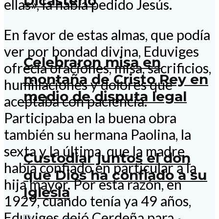
Dicasterio
ellas», la había pedido Jesús.
En favor de estas almas, que podía
ver por bondad divina, Eduviges
Celebraron misa en
ofrecía oraciones, misa, sacrificios,
montaña de Cristo Rey en
humillaciones y dolores que
medio de disputa legal
aceptaba con paciencia.
Participaba en la buena obra
también su hermana Paolina, la
sexta y la última, que la madre
Custodiar juntos el don
había confiado en particular a la
que Dios ha confiado a su
hija mayor. Por esta razón, en
Iglesia
1929, cuando tenía ya 49 años,
Eduviges dejó Cerdeña para