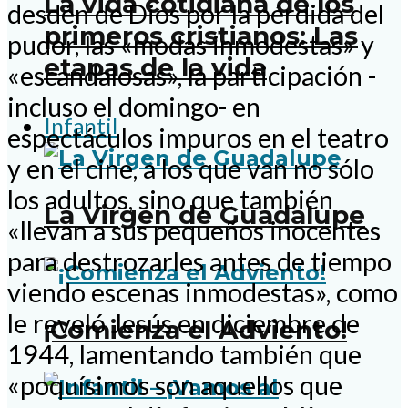
La vida cotidiana de los
desdén de Dios por la pérdida del
primeros cristianos: Las
pudor, las «modas inmodestas» y
etapas de la vida
«escandalosas», la participación -
incluso el domingo- en
Infantil
espectáculos impuros en el teatro
y en el cine, a los que van no sólo
los adultos, sino que también
La Virgen de Guadalupe
«llevan a sus pequeños inocentes
para destrozarles antes de tiempo
viendo escenas inmodestas», como
le reveló Jesús en diciembre de
¡Comienza el Adviento!
1944, lamentando también que
«poquísimos son aquellos que