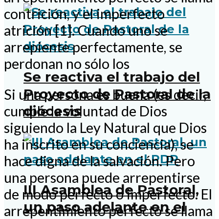
contrición, y el imperfecto
atrición [1]. Cuando uno se
arrepiente perfectamente, se
perdonan no sólo los
Se reactiva el trabajo del
Proyecto de Pastoral de la
Si una persona es buena (es decir,
diócesis
cumple la voluntad de Dios
siguiendo la Ley Natural que Dios
ha inscrito en su conciencia), se
hace digna de la salvación. Pero
una persona puede arrepentirse
III Asamblea de Pastoral,
de modo perfecto o imperfecto. El
un paso adelante en el
arrepentimiento perfecto se llama