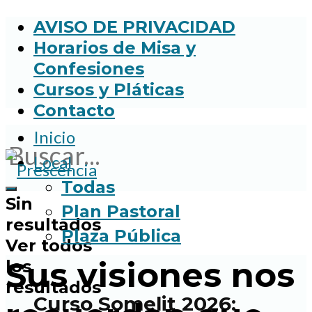
AVISO DE PRIVACIDAD
Horarios de Misa y
Confesiones
Cursos y Pláticas
Contacto
Inicio
Local
Todas
Sin
Plan Pastoral
resultados
Plaza Pública
Ver todos
Sus visiones nos
los
resultados
Curso Somelit 2026: