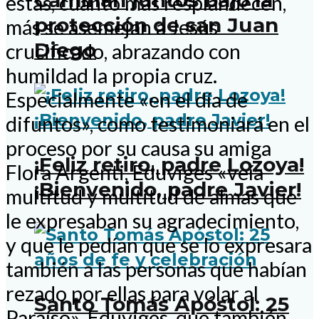
Caminan juntos bajo la
estas, cuanto más resplandecen,
protección de san Juan
más se asemejan a Jesús
Diego
crucificado, abrazando con
humildad la propia cruz.
Especialmente «en el día de
difuntos», como testimoniará en el
proceso por su causa su amiga
¡Feliz retiro, padre Lozoya!
Flora Argenti, Eduviges «veía
¡Bienvenido, padre Javier!
multitud y multitud de almas que
le expresaban su agradecimiento,
y que le pedían que se lo expresara
también a las personas que habían
rezado por ellas para volar al
Santo Tomás Apóstol: 25
Paraíso». Eduviges, que también