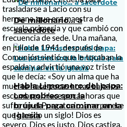
trasladarse a Lacio con su
hermana, que era maestra de
De millonario… a
escuela primaria y que cambió con
sacerdote
frecuencia de sede. Una mañana,
en julio de 1941, después de
Comunión sintió que le tocaban la
espalda y advirtió una voz triste
que le decía: «Soy un alma que ha
Habla Limosnero del papa:
muerto hace pocas horas bajo los
Los pobres son la
escombros. Hace pocas horas que
sufro en el Purgatorio: ¡me parece
brújula para caminar en la
que ha sido un siglo! Dios es
Iglesia
severo, Dios es justo, Dios castiga.