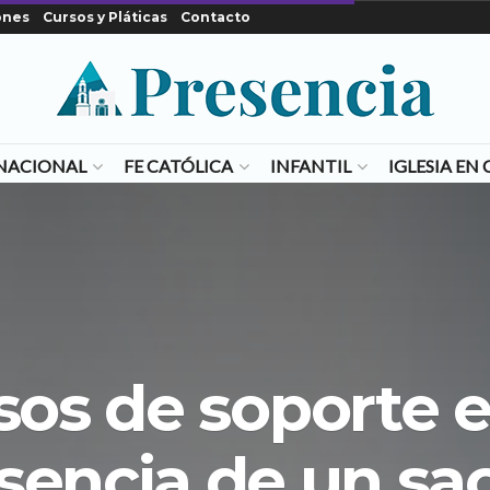
ones
Cursos y Pláticas
Contacto
NACIONAL
FE CATÓLICA
INFANTIL
IGLESIA E
sos de soporte e
esencia de un sa