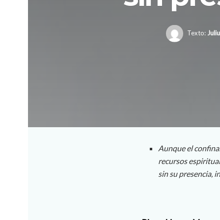
Texto:
Juli
Aunque el confina
recursos espiritua
sin su presencia, i