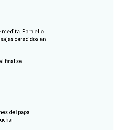
e medita. Para ello
sajes parecidos en
l final se
nes del papa
cuchar