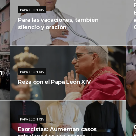
PAPA LEON XIV
Para las vacaciones, también
silencio y oración
n
PAPA LEON XIV
Reza con el Papa León XIV
PAPA LEON XIV
Exorcistas: Aumentan casos