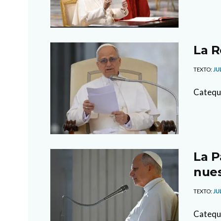
La R
TEXTO:
JU
Cateque
La P
nues
TEXTO:
JU
Cateque