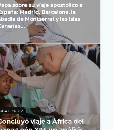
Papa sobre su viaje apostólico a
España: Madrid, Barcelona, la
abadía de Montserrat y las Islas
Canarias…
PAPA LEON XIV
Concluyó viaje a África del
papa León XIV: un análisis