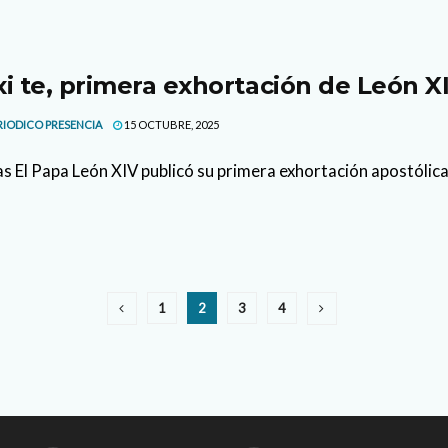
xi te, primera exhortación de León XI
RIODICO PRESENCIA
15 OCTUBRE, 2025
s El Papa León XIV publicó su primera exhortación apostólica ti
1
2
3
4