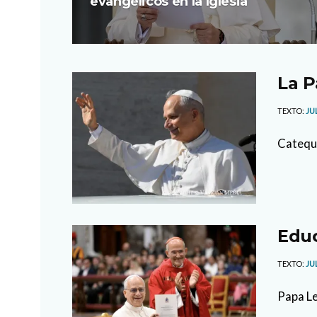
evangélicos en la Iglesia
La P
TEXTO:
JU
Cateque
Educ
TEXTO:
JU
Papa Leó