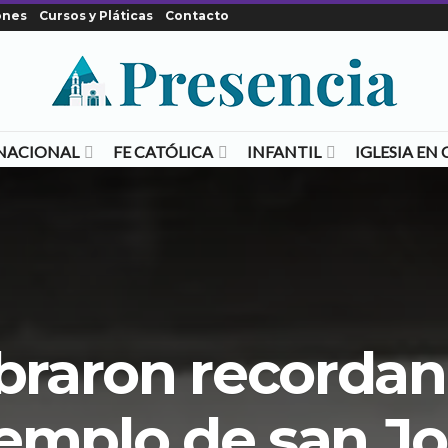
ones
Cursos y Pláticas
Contacto
NACIONAL
FE CATÓLICA
INFANTIL
IGLESIA E
braron recordan
emplo de san J