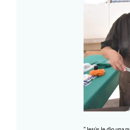
“Jesús le dio una n