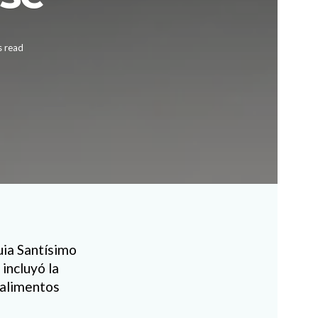
s read
uia Santísimo
incluyó la
 alimentos