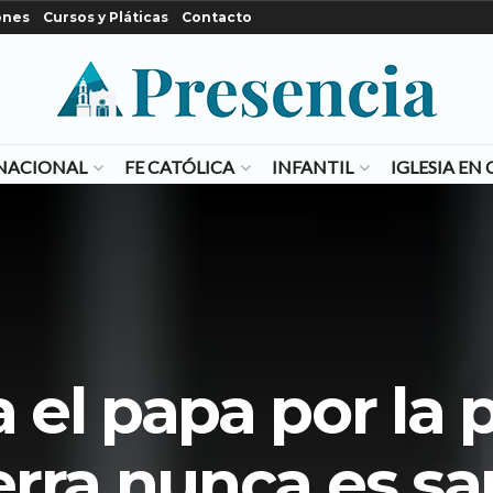
ones
Cursos y Pláticas
Contacto
NACIONAL
FE CATÓLICA
INFANTIL
IGLESIA E
 el papa por la p
rra nunca es sa