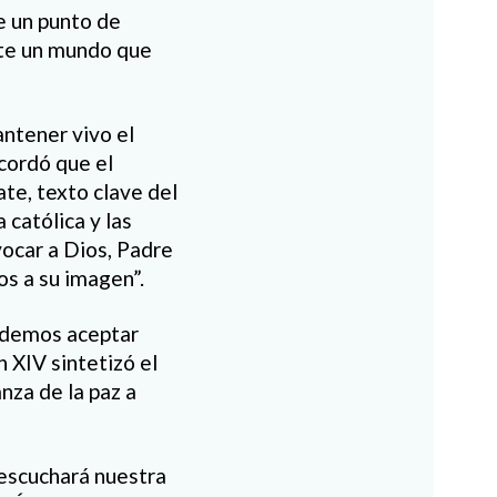
e un punto de
ante un mundo que
ntener vivo el
ecordó que el
te, texto clave del
 católica y las
vocar a Dios, Padre
s a su imagen”.
podemos aceptar
n XIV sintetizó el
nza de la paz a
escuchará nuestra