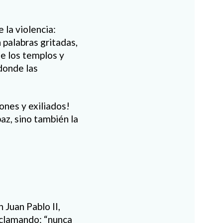
 la violencia:
 palabras gritadas,
ue los templos y
donde las
ones y exiliados!
az, sino también la
 Juan Pablo II,
oclamando: “nunca