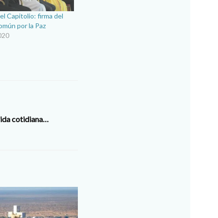
l Capitolio: firma del
omún por la Paz
020
vida cotidiana…