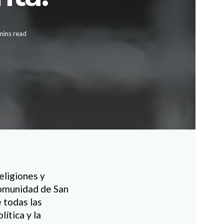
mins read
eligiones y
 Comunidad de San
e todas las
lítica y la