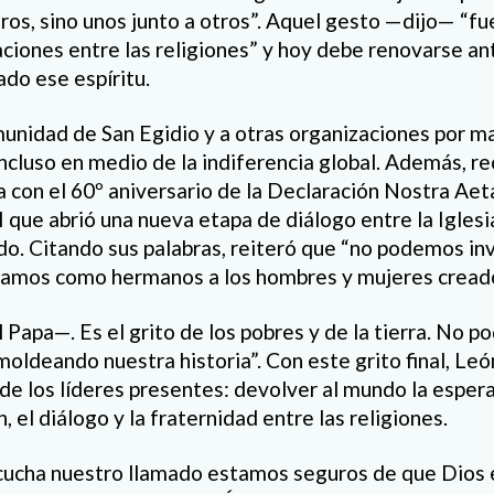
ros, sino unos junto a otros”. Aquel gesto —dijo— “fu
elaciones entre las religiones” y hoy debe renovarse 
ado ese espíritu.
unidad de San Egidio y a otras organizaciones por ma
 incluso en medio de la indiferencia global. Además, r
a con el 60º aniversario de la Declaración Nostra Aeta
I que abrió una nueva etapa de diálogo entre la Iglesia
do. Citando sus palabras, reiteró que “no podemos in
atamos como hermanos a los hombres y mujeres creado
 Papa—. Es el grito de los pobres y de la tierra. No 
moldeando nuestra historia”. Con este grito final, Leó
e los líderes presentes: devolver al mundo la espera
, el diálogo y la fraternidad entre las religiones.
scucha nuestro llamado estamos seguros de que Dios 