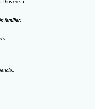
a Dios en su
 familiar.
eto.
encia).