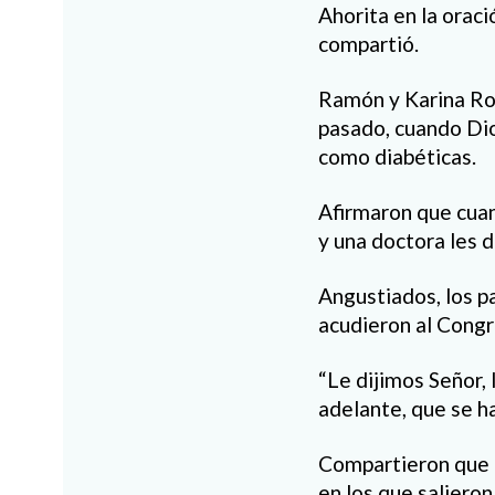
Ahorita en la oraci
compartió.
Ramón y Karina Roj
pasado, cuando Dio
como diabéticas.
Afirmaron que cuand
y una doctora les d
Angustiados, los p
acudieron al Congr
“Le dijimos Señor,
adelante, que se ha
Compartieron que a
en los que salieron