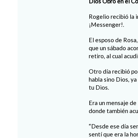
Dios Obró en el C
Rogelio recibió la 
¡Messenger!.
El esposo de Rosa,
que un sábado acomp
retiro, al cual acudi
Otro día recibió p
habla sino Dios, ya
tu Dios.
Era un mensaje de 
donde también acu
“Desde ese día sen
sentí que era la ho