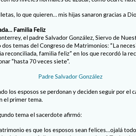
etas, lo que quieren… mis hijas sanaron gracias a Dios
ada… Familia Feliz
terrey, el padre Salvador González, Siervo de Nues
ó dos temas del Congreso de Matrimonios: “La neces
lia reconciliada, familia feliz” en los que recordó la 
onar “hasta 70 veces siete”.
ndo los esposos se perdonan y deciden seguir por el c
n el primer tema.
gundo tema el sacerdote afirmó:
matrimonio es que los esposos sean felices…ojalá tod