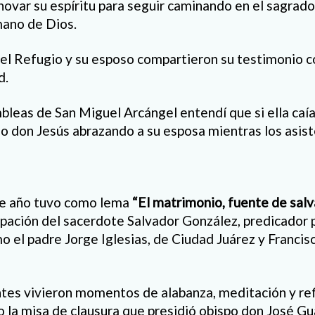
novar su espíritu para seguir caminando en el sagrad
mano de Dios.
del Refugio y su esposo compartieron su testimonio 
d.
bleas de San Miguel Arcángel entendí que si ella caía
ijo don Jesús abrazando a su esposa mientras los asist
te año tuvo como lema
“El matrimonio, fuente de salv
cipación del sacerdote Salvador González, predicador
o el padre Jorge Iglesias, de Ciudad Juárez y Francis
ntes vivieron momentos de alabanza, meditación y ref
o la misa de clausura que presidió obispo don José G