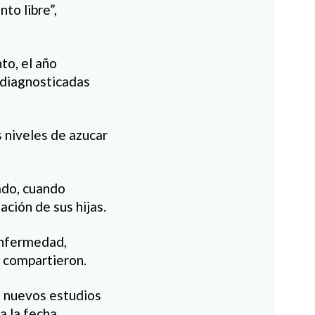
to libre”,
to, el año
 diagnosticadas
s niveles de azucar
ado, cuando
ción de sus hijas.
 enfermedad,
, compartieron.
on nuevos estudios
a la fecha.