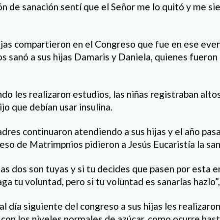
ón de sanación sentí que el Señor me lo quitó y me sien
as compartieron en el Congreso que fue en ese even
s sanó a sus hijas Damaris y Daniela, quienes fueron
o les realizaron estudios, las niñas registraban alto
ijo que debían usar insulina.
adres continuaron atendiendo a sus hijas y el año pas
eso de Matrimpnios pidieron a Jesús Eucaristía la sana
 las dos son tuyas y si tu decides que pasen por esta
ga tu voluntad, pero si tu voluntad es sanarlas hazlo”
l día siguiente del congreso a sus hijas les realizar
 con los niveles normales de azúcar, como ocurre hast