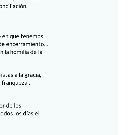
nciliación.
te en que tenemos
, de encerramiento…
n la homilía de la
stas a la gracia,
da franqueza…
r de los
odos los días el