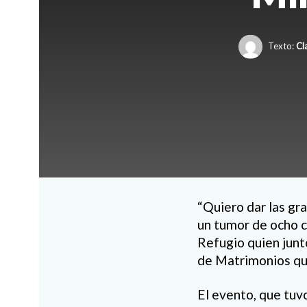
Texto:
Cl
“Quiero dar las gra
un tumor de ocho c
Refugio quien junt
de Matrimonios que
El evento, que tuv