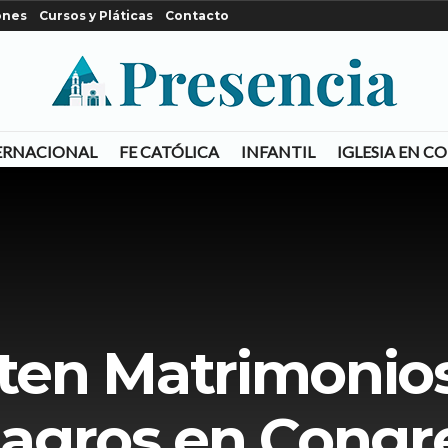
ones
Cursos y Pláticas
Contacto
ERNACIONAL
FE CATÓLICA
INFANTIL
IGLESIA EN 
en Matrimonio
lagros en Congr