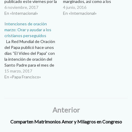
publicado este viernes por la
marginados, así como a los
Santa Sede y la Red Mundial
6 noviembre, 2017
seminaristas y novicios. La
4 junio, 2016
de Oración del Papa. Este
En «Internacional»
intención universal del
En «Internacional»
mes, el papa Francisco pide
apostolado de la oración del
Intenciones de oración
rezar por los cristianos del
Santo Padre es: ''Para que
marzo: Orar y ayudar a los
continente asiático. Tras
los ancianos, marginados y
cristianos perseguidos
afirmar que “el diálogo…
las personas solitarias
La Red Mundial de Oración
encuentren, incluso…
del Papa publicó hace unos
días “El Video del Papa” con
la intención de oración del
Santo Padre para el mes de
marzo, en el que invita a los
15 marzo, 2017
católicos a rezar por los
En «Papa Francisco»
cristianos perseguidos.
Durante todo el mes de
marzo de 2017,…
Anterior
Comparten Matrimonios Amor y Milagros en Congreso