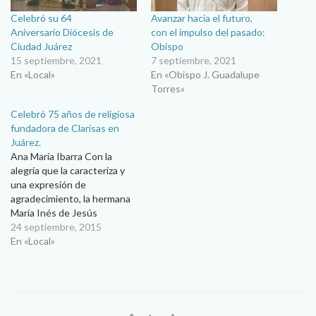
Celebró su 64
Avanzar hacia el futuro,
Aniversario Diócesis de
con el impulso del pasado:
Ciudad Juárez
Obispo
15 septiembre, 2021
7 septiembre, 2021
En «Local»
En «Obispo J. Guadalupe
Torres»
Celebró 75 años de religiosa
fundadora de Clarisas en
Juárez.
Ana María Ibarra Con la
alegría que la caracteriza y
una expresión de
agradecimiento, la hermana
María Inés de Jesús
Sacramentado, Clarisa
24 septiembre, 2015
Capuchina, celebró el
En «Local»
pasado 17 de septiembre su
75 aniversario de vida
consagrada. La misa de
acción de gracias, presidida
por el obispo diocesano, don