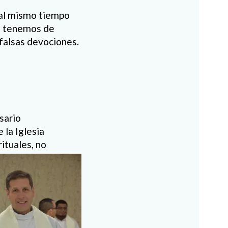
o al mismo tiempo
ue tenemos de
 falsas devociones.
sario
 la Iglesia
rituales, no