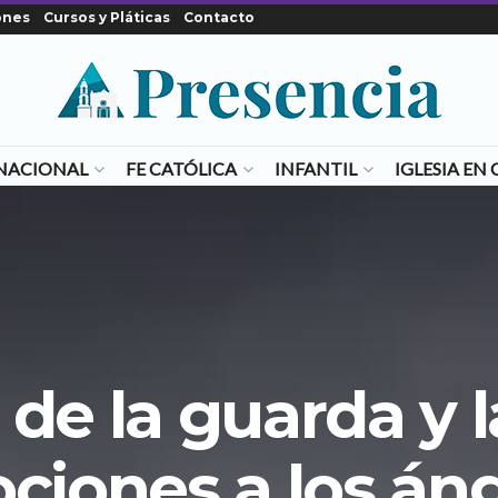
ones
Cursos y Pláticas
Contacto
NACIONAL
FE CATÓLICA
INFANTIL
IGLESIA E
 de la guarda y l
ciones a los án