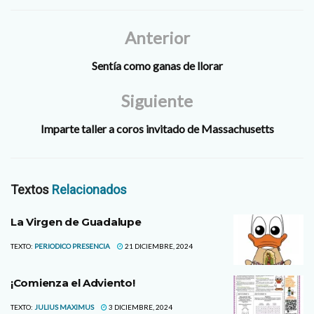
abril se realizó una audición
para integrar la tercera
orquesta sinfónica y coro…
Anterior
Sentía como ganas de llorar
Siguiente
Imparte taller a coros invitado de Massachusetts
Textos
Relacionados
La Virgen de Guadalupe
TEXTO:
PERIODICO PRESENCIA
21 DICIEMBRE, 2024
¡Comienza el Adviento!
TEXTO:
JULIUS MAXIMUS
3 DICIEMBRE, 2024