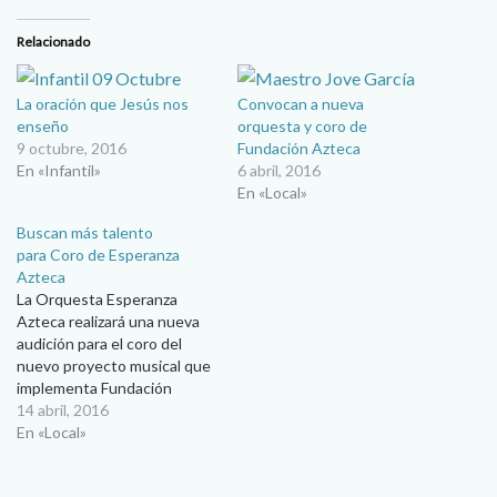
Relacionado
La oración que Jesús nos
Convocan a nueva
enseño
orquesta y coro de
9 octubre, 2016
Fundación Azteca
En «Infantil»
6 abril, 2016
En «Local»
Buscan más talento
para Coro de Esperanza
Azteca
La Orquesta Esperanza
Azteca realizará una nueva
audición para el coro del
nuevo proyecto musical que
implementa Fundación
Azteca en Ciudad Juárez. Se
14 abril, 2016
realizará este lunes 18 de
En «Local»
abril en el InstitutoVisión
México. El pasado nueve de