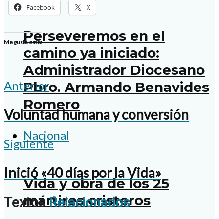
Facebook
X
Perseveremos en el
Me gusta esto:
camino ya iniciado:
Administrador Diocesano
Anterior
Pbro. Armando Benavides
Romero
Voluntad humana y conversión
Nacional
Siguiente
Inició «40 días por la Vida»
Vida y obra de los 25
mártires cristeros
Textos
Relacionados