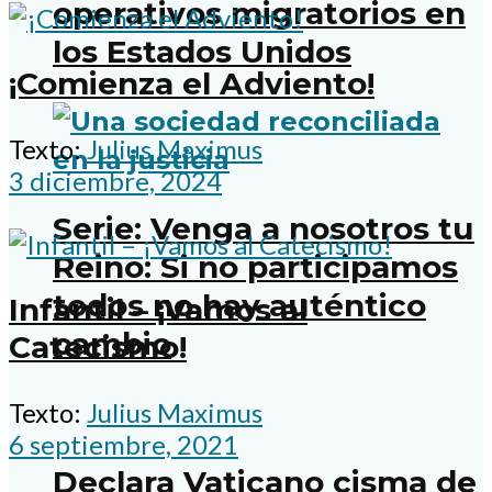
operativos migratorios en
los Estados Unidos
¡Comienza el Adviento!
Texto:
Julius Maximus
3 diciembre, 2024
Serie: Venga a nosotros tu
Reino: Si no participamos
todos no hay auténtico
Infantil – ¡Vamos al
cambio
Catecismo!
Texto:
Julius Maximus
6 septiembre, 2021
Declara Vaticano cisma de