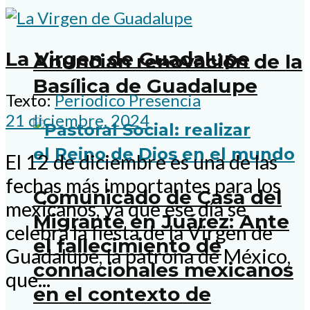
La Virgen de Guadalupe
Anuncian renovación de la
Basílica de Guadalupe
Texto:
Periodico Presencia
21 diciembre, 2024
El 12 de diciembre es una de las
fechas más importantes para los
Comunicado de Casa del
mexicanos, ya que ese día se
Migrante en Juárez: Ante
celebra la fiesta de la Virgen de
el fallecimiento de
Guadalupe, la patrona de México,
connacionales mexicanos
que...
en el contexto de