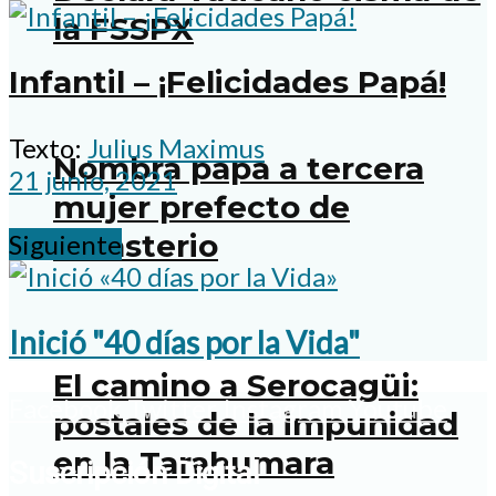
la FSSPX
Infantil – ¡Felicidades Papá!
Texto:
Julius Maximus
Nombra papa a tercera
21 junio, 2021
mujer prefecto de
Dicasterio
Siguiente
Inició "40 días por la Vida"
El camino a Serocagüi:
Facebook
Twitter
Instagram
Youtube
postales de la impunidad
en la Tarahumara
Suscripción Digital