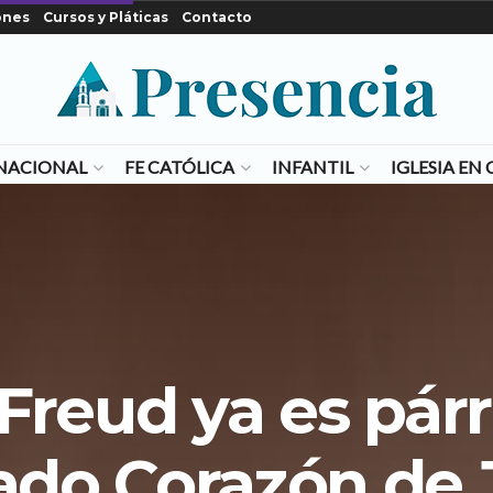
ones
Cursos y Pláticas
Contacto
NACIONAL
FE CATÓLICA
INFANTIL
IGLESIA E
Freud ya es pár
ado Corazón de 