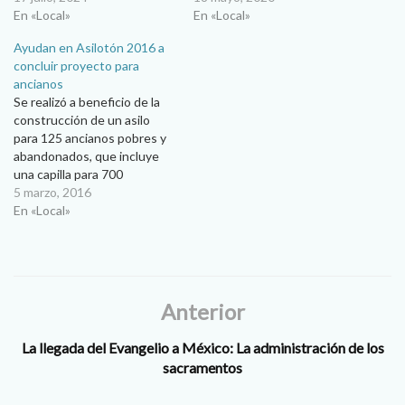
En «Local»
En «Local»
Ayudan en Asilotón 2016 a
concluir proyecto para
ancianos
Se realizó a beneficio de la
construcción de un asilo
para 125 ancianos pobres y
abandonados, que incluye
una capilla para 700
personas…¡Todavía puedes
5 marzo, 2016
ayudar! Ana María Ibarra
En «Local»
Con una cantidad que
sobrepasó lo recabado en
2015, el pasado 27 de
febrero se realizó el
segundo Asilotón a
Anterior
beneficio…
La llegada del Evangelio a México: La administración de los
sacramentos