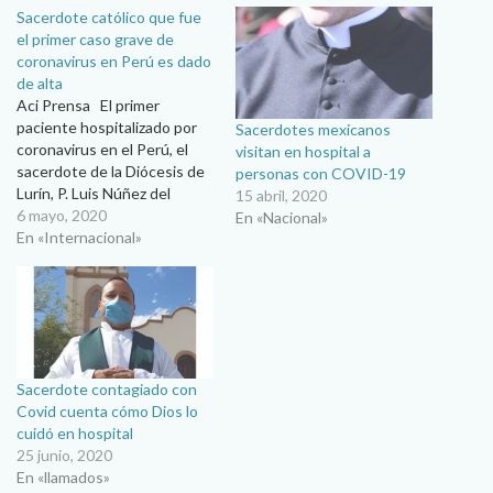
Sacerdote católico que fue
el primer caso grave de
coronavirus en Perú es dado
de alta
Aci Prensa El primer
paciente hospitalizado por
Sacerdotes mexicanos
coronavirus en el Perú, el
visitan en hospital a
sacerdote de la Diócesis de
personas con COVID-19
Lurín, P. Luis Núñez del
15 abril, 2020
Prado, ha sido dado alta
6 mayo, 2020
En «Nacional»
luego de más de cuarenta
En «Internacional»
días luchando contra el
COVID-19.
https://twitter.com/EsSalud
Peru/status/125742524315
4583554?
ref_src=twsrc%5Etfw%7Ct
Sacerdote contagiado con
wcamp%5Etweetembed%7
Covid cuenta cómo Dios lo
Ctwterm%5E12574252431
cuidó en hospital
54583554&ref_url=https%3
25 junio, 2020
A%2F%2Fwww.aciprensa.co
En «llamados»
m%2Fnoticias%2Fsacerdote