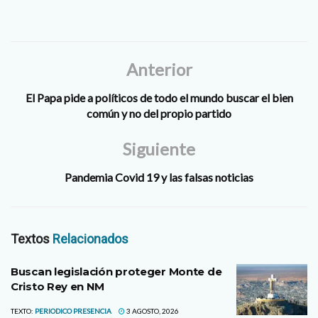
-catolico-que-fue-el-primer-
caso-grave-de-coronavirus-
en-peru-es-dado-de-alta-
18827 El sacerdote de 47
años fue internado de
Anterior
emergencia el…
El Papa pide a políticos de todo el mundo buscar el bien
común y no del propio partido
Siguiente
Pandemia Covid 19 y las falsas noticias
Textos
Relacionados
Buscan legislación proteger Monte de
Cristo Rey en NM
TEXTO:
PERIODICO PRESENCIA
3 AGOSTO, 2026