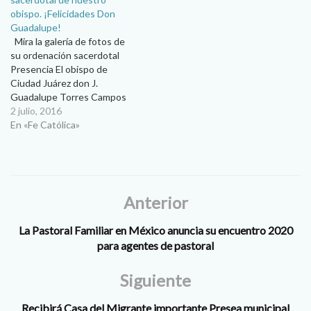
obispo. ¡Felicidades Don
Guadalupe!
Mira la galería de fotos de
su ordenación sacerdotal
Presencia El obispo de
Ciudad Juárez don J.
Guadalupe Torres Campos
celebra hoy sábado 2 de
2 julio, 2016
Julio, su 32 aniversario de
En «Fe Católica»
ordenación sacerdotal.
Sacerdote Don Guadalupe
es el quinto hijo del señor
Isaías Torres y la señora
Beatriz Campos…
Anterior
La Pastoral Familiar en México anuncia su encuentro 2020
para agentes de pastoral
Siguiente
Recibirá Casa del Migrante importante Presea municipal