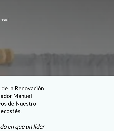
 read
o de la Renovación
lvador Manuel
rvos de Nuestro
ntecostés.
ado en que un líder