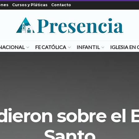
ones
Cursos y Pláticas
Contacto
NACIONAL
FE CATÓLICA
INFANTIL
IGLESIA E
ieron sobre el E
Santo