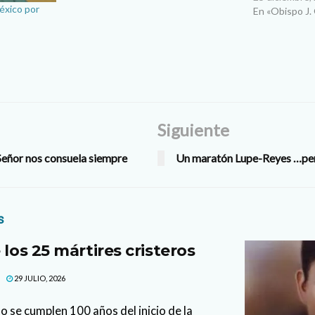
éxico por
cuarto doming
En «Obispo J.
también esta
prácticament
es…
Siguiente
Señor nos consuela siempre
Un maratón Lupe-Reyes …pero
s
 los 25 mártires cristeros
29 JULIO, 2026
o se cumplen 100 años del inicio de la