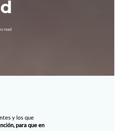
ad
ns read
ntes y los que
nción, para que en