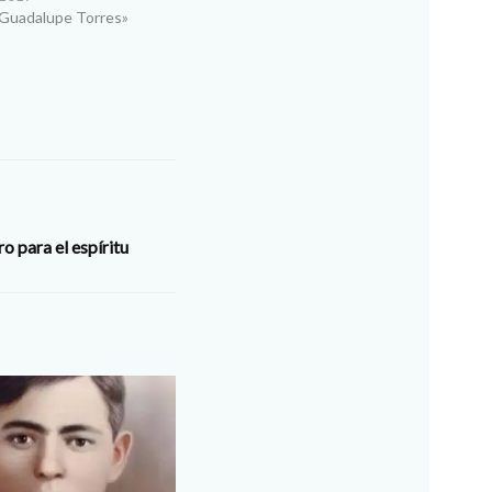
o de Adviento, pero
 Guadalupe Torres»
 noche estaremos
e ya en Nochebuena, ya
 para el espíritu