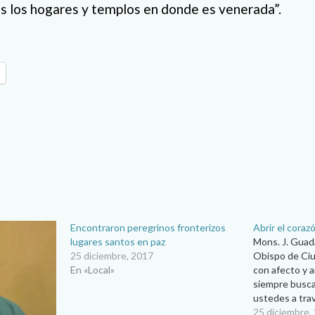
s los hogares y templos en donde es venerada”.
Encontraron peregrinos fronterizos
Abrir el coraz
lugares santos en paz
Mons. J. Gua
25 diciembre, 2017
Obispo de Ciu
En «Local»
con afecto y a
siempre busc
ustedes a tra
reflexión de 
25 diciembre,