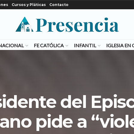
ones
Cursos y Pláticas
Contacto
NACIONAL
FE CATÓLICA
INFANTIL
IGLESIA E
sidente del Epi
ano pide a “viol