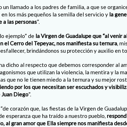
 un llamado a los padres de familia, a que se organic
 en los más pequeños la semilla del servicio y
la gene
e a las personas
”.
llo ejemplo” de
la Virgen de Guadalupe que “al venir a
n el Cerro del Tepeyac, nos manifiesta su ternura
, m
desfallecer, brindándonos su protección y auxilio en 
 ha dicho al respecto que debemos corresponder al a
gonismos que utilizan la violencia, la mentira y la ma
s que no le tienen miedo a la ternura y su mejor rost
endo por los que necesitan ser escuchados y visibiliz
e Juan Diego
”.
“de corazón que, las fiestas de la Virgen de Guadalu
 de esperanza que ha traído a nuestro pueblo,
respond
o, al gran amor que Ella siempre nos manifiesta desde