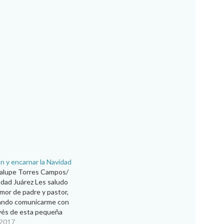
ón y encarnar la Navidad
dalupe Torres Campos/
dad Juárez Les saludo
mor de padre y pastor,
ando comunicarme con
vés de esta pequeña
cada domingo. Hoy es
 2017