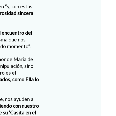
en “y, con estas
rosidad sincera
l encuentro del
isma que nos
todo momento”.
mor de María de
nipulación, sino
ro es el
ados, como Ella lo
pe, nos ayuden a
iendo con nuestro
 su ‘Casita en el