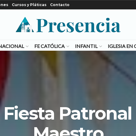
ones
Cursos y Pláticas
Contacto
NACIONAL
FE CATÓLICA
INFANTIL
IGLESIA E
a Fiesta Patronal
Maestro