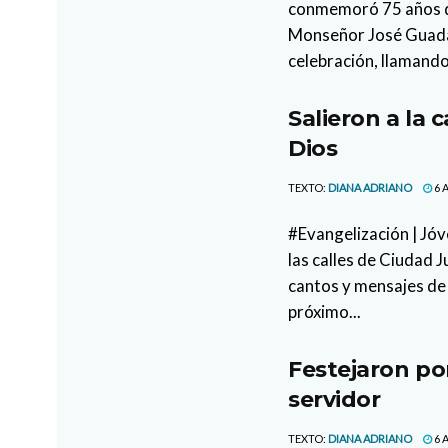
conmemoró 75 años de
Monseñor José Guada
celebración, llamando
Salieron a la 
Dios
TEXTO:
DIANA ADRIANO
6 
#Evangelización | Jóv
las calles de Ciudad 
cantos y mensajes de 
próximo...
Festejaron po
servidor
TEXTO:
DIANA ADRIANO
6 