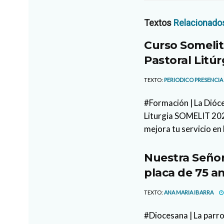
Textos
Relacionado
Curso Somelit
Pastoral Litúr
TEXTO:
PERIODICO PRESENCIA
#Formación | La Dióce
Liturgia SOMELIT 2026
mejora tu servicio en 
Nuestra Señor
placa de 75 an
TEXTO:
ANA MARIA IBARRA
#Diocesana | La parr