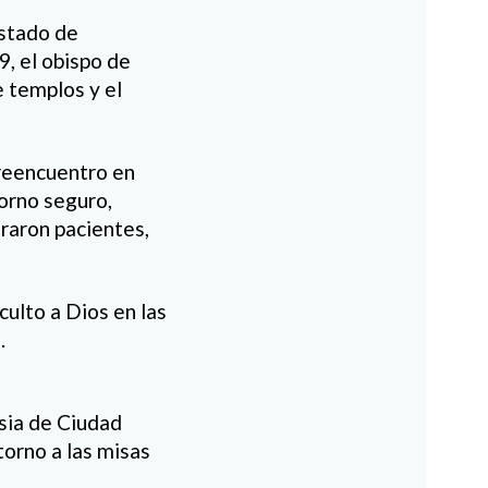
Estado de
, el obispo de
 templos y el
 reencuentro en
torno seguro,
eraron pacientes,
culto a Dios en las
.
esia de Ciudad
torno a las misas