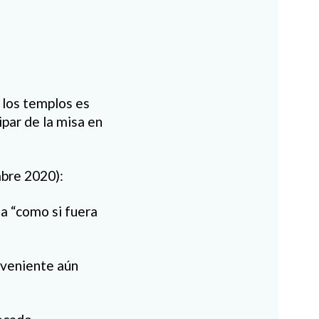
 los templos es
ipar de la misa en
mbre 2020):
a “como si fuera
nveniente aún