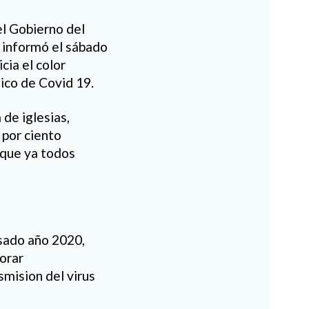
el Gobierno del
d informó el sábado
cia el color
ico de Covid 19.
de iglesias,
 por ciento
 que ya todos
sado año 2020,
borar
smision del virus