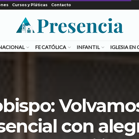
ones
Cursos y Pláticas
Contacto
NACIONAL
FE CATÓLICA
INFANTIL
IGLESIA E
bispo: Volvamo
sencial con alegr