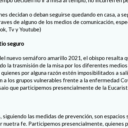
iempo deciden no ir a misa al templo, no incurren en p
enes decidan o deban seguirse quedando en casa, a se
 traves de alguno de los medios de comunicación, esp
ok, Tv y Youtube)
tio seguro
el nuevo semáforo amarillo 2021, el obispo resalta qu
do la trasmisión de la misa por los diferentes medios
quienes por alguna razón estén imposibilitados a sali
 a los grupos vulnerables frente a la enfermedad Co
aio que participemos presencialmente de la Eucaristí
 siguiendo las medidas de prevención, son espacios 
ar nuetra fe. Participemos presencialmente, quienes