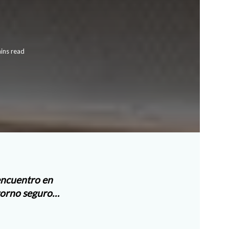
d
ins read
eencuentro en
ntorno seguro…