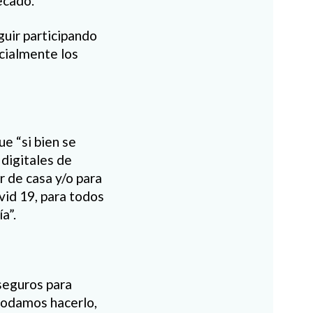
ecado.
guir participando
ecialmente los
e “si bien se
 digitales de
r de casa y/o para
vid 19, para todos
a”.
seguros para
 podamos hacerlo,