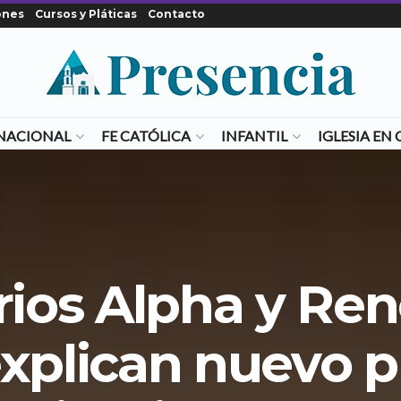
ones
Cursos y Pláticas
Contacto
NACIONAL
FE CATÓLICA
INFANTIL
IGLESIA E
rios Alpha y Re
explican nuevo