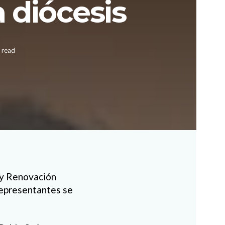
 diócesis
 read
 y Renovación
 representantes se