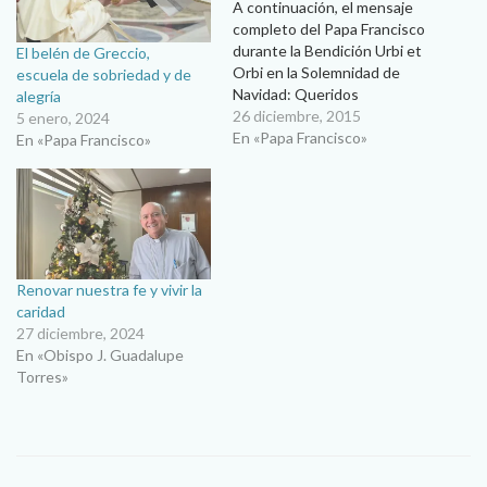
A continuación, el mensaje
completo del Papa Francisco
durante la Bendición Urbi et
El belén de Greccio,
Orbi en la Solemnidad de
escuela de sobriedad y de
Navidad: Queridos
alegría
hermanos y hermanas, feliz
26 diciembre, 2015
5 enero, 2024
Navidad. Cristo nos ha
En «Papa Francisco»
En «Papa Francisco»
nacido, exultemos en el día
de nuestra salvación.
Abramos nuestros
corazones para recibir la
gracia de este día, que es Él
mismo: Jesús…
Renovar nuestra fe y vivir la
caridad
27 diciembre, 2024
En «Obispo J. Guadalupe
Torres»