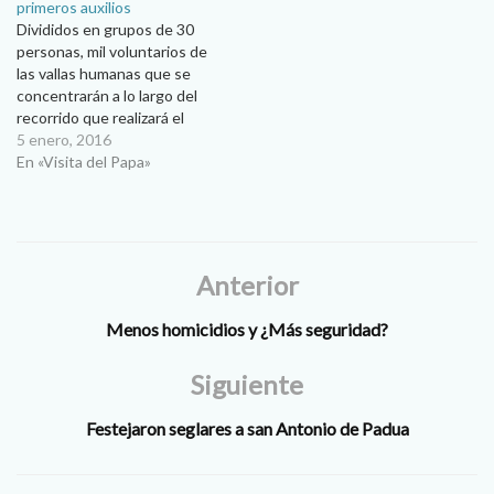
primeros auxilios
Divididos en grupos de 30
personas, mil voluntarios de
las vallas humanas que se
concentrarán a lo largo del
recorrido que realizará el
Papa Francisco en su visita a
5 enero, 2016
Ciudad Juárez, comenzaron a
En «Visita del Papa»
recibir capacitación en
primeros auxilios por parte
del Departamento de
Rescate de la Dirección de
Protección Civil.…
Anterior
Menos homicidios y ¿Más seguridad?
Siguiente
Festejaron seglares a san Antonio de Padua