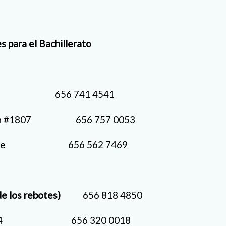
s para el Bachillerato
 741 4541
Payán #1807 656 757 0053
 Olague 656 562 7469
e los rebotes)
656 818 4850
 #3754 656 320 0018