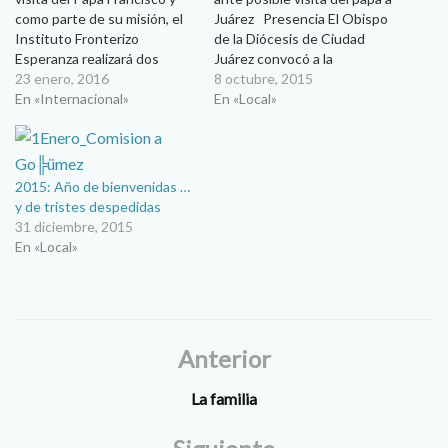
como parte de su misión, el
Juárez Presencia El Obispo
Instituto Fronterizo
de la Diócesis de Ciudad
Esperanza realizará dos
Juárez convocó a la
encuentros en Juárez y El
23 enero, 2016
comunidad a seguir orando
8 octubre, 2015
Paso con el objetivo de
En «Internacional»
para que se haga realidad la
En «Local»
analizar tres temas: La
visita del Papa Francisco a
dignidad del trabajo y el
Ciudad Juárez, y pidió calma
trabajador, la dignidad del
y tranquilidad, pues es algo…
migrante y la violencia. “En
2015: Año de bienvenidas …
el…
y de tristes despedidas
31 diciembre, 2015
En «Local»
Anterior
La familia