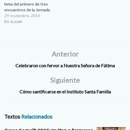
lema del primero de tres
encuentros de la Jornada
Vocacional Femenil que
29 noviembre, 2016
realizará la Pastoral
En «Local»
Vocacional femenil en el
período 2016-2017 El primer
encuentro se realizará los
días 2, 3 y 4 de diciembre
en…
Anterior
Celebraron con fervor a Nuestra Señora de Fátima
Siguiente
Cómo santificarse en el Instituto Santa Familia
Textos
Relacionados