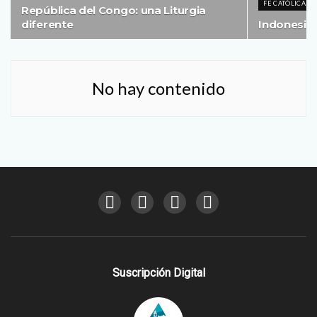
FE CATÓLICA
República del Congo: una Liturgia
diferente
Indonesia:
No hay contenido
Suscripción Digital