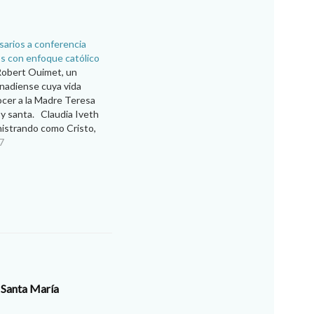
sarios a conferencia
s con enfoque católico
Robert Ouimet, un
nadiense cuya vida
ocer a la Madre Teresa
oy santa. Claudia Iveth
istrando como Cristo,
 el título de la
7
ue ofrecerá el doctor
, presidente del
ministración y jefe de…
 Santa María