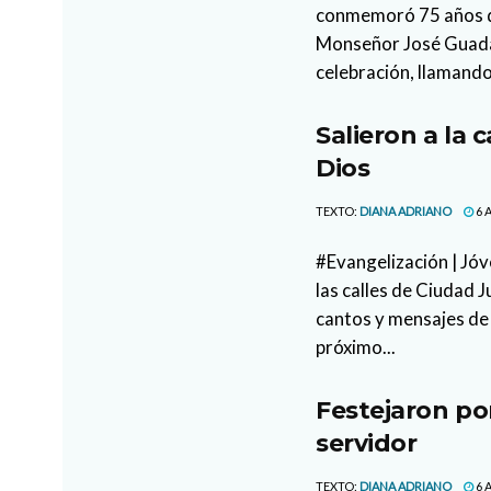
conmemoró 75 años de
Monseñor José Guada
celebración, llamando
Salieron a la 
Dios
TEXTO:
DIANA ADRIANO
6 
#Evangelización | Jóv
las calles de Ciudad 
cantos y mensajes de 
próximo...
Festejaron po
servidor
TEXTO:
DIANA ADRIANO
6 