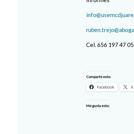
info@usemcdjuare
ruben.trejo@aboga
Cel. 656 197 47 05
Comparte esto:
Facebook
X
Me gusta esto: