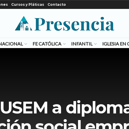
ones
Cursos y Pláticas
Contacto
NACIONAL
FE CATÓLICA
INFANTIL
IGLESIA E
a USEM a diplom
ión social empr