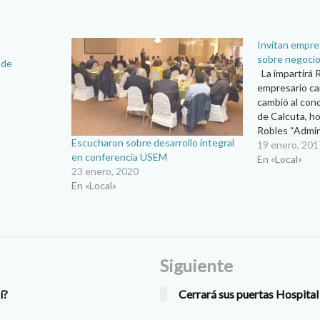
Invitan empre
sobre negocio
 de
La impartirá 
empresario ca
cambió al con
de Calcuta, h
Robles “Admin
Escucharon sobre desarrollo integral
con Cristo”, es
19 enero, 201
en conferencia USEM
conferencia q
En «Local»
23 enero, 2020
Robert Ouimet
En «Local»
consejo de ad
Siguiente
í?
Cerrará sus puertas Hospital