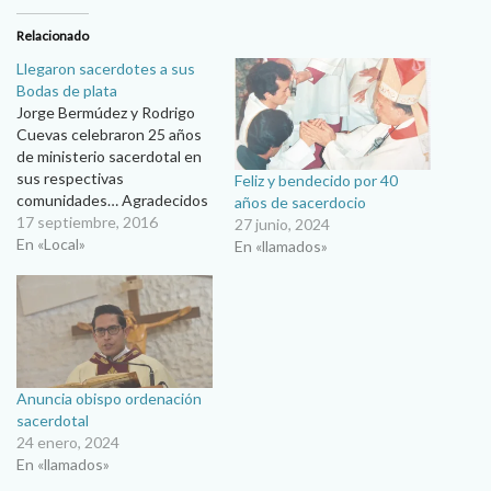
Relacionado
Llegaron sacerdotes a sus
Bodas de plata
Jorge Bermúdez y Rodrigo
Cuevas celebraron 25 años
de ministerio sacerdotal en
sus respectivas
Feliz y bendecido por 40
comunidades… Agradecidos
años de sacerdocio
con Dios por el don del
17 septiembre, 2016
27 junio, 2024
sacerdocio, los sacerdotes
En «Local»
En «llamados»
Jorge Bermúdez y Rodrigo
Cuevas celebraron el 25
aniversario de su
ordenación, en una misa de
acción de gracias en la que
los acompañaron
sacerdotes,…
Anuncia obispo ordenación
sacerdotal
24 enero, 2024
En «llamados»