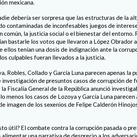
ción mexicana.
adie debería ser sorpresa que las estructuras de la alt
o contaminadas de inconfesables juegos de interese
 común, la justicia social o el bienestar del entorno. 
an bastarle los votos que llevaron a López Obrador a 
 ellos tenían una dosis de indignación ante la corrup
os culpables fueran llevados a la justicia.
a, Robles, Collado y García Luna parecen apenas la p
 investigación de presuntos casos de corrupción de f
la Fiscalía General de la República anunció investigab
r lo menos los casos de Lozoya y García Luna parecen 
 de imagen de los sexenios de Felipe Calderón Hinojo
to útil? El combate contra la corrupción pasada o pres
a alimentar una narrativa de desprecio a los adversari