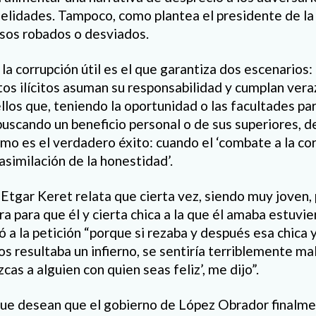
delidades. Tampoco, como plantea el presidente de la
rsos robados o desviados.
la corrupción útil es el que garantiza dos escenarios:
tos ilícitos asuman su responsabilidad y cumplan ver
ellos que, teniendo la oportunidad o las facultades p
buscando un beneficio personal o de sus superiores, d
imo es el verdadero éxito: cuando el ‘combate a la cor
 asimilación de la honestidad’.
í Etgar Keret relata que cierta vez, siendo muy joven,
 para que él y cierta chica a la que él amaba estuvie
 a la petición “porque si rezaba y después esa chica
tos resultaba un infierno, se sentiría terriblemente ma
cas a alguien con quien seas feliz’, me dijo”.
que desean que el gobierno de López Obrador finalme