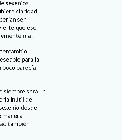
 de sexenios
ubiere claridad
berían ser
vierte que ese
blemente mal.
intercambio
eseable para la
n poco parecía
o siempre será un
oria inútil del
 sexenio desde
de manera
idad también