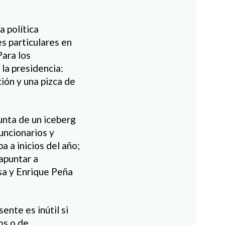
a política
s particulares en
Para los
la presidencia:
ción y una pizca de
unta de un iceberg
uncionarios y
a a inicios del año;
apuntar a
sa y Enrique Peña
ente es inútil si
os o de