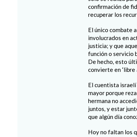
confirmación de fi
recuperar los recu
El único combate a 
involucrados en ac
justicia; y que aqu
función o servicio 
De hecho, esto últ
convierte en ‘libre
El cuentista israel
mayor porque rezara
hermana no accedió
juntos, y estar jun
que algún día conoz
Hoy no faltan los 