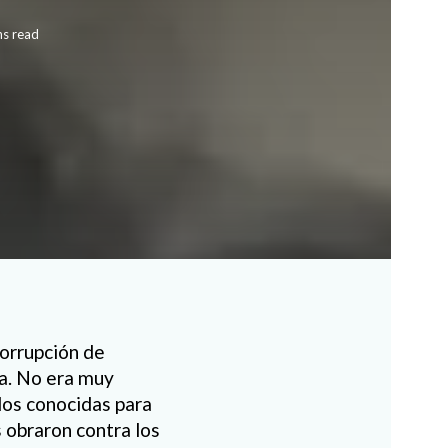
ns read
corrupción de
a. No era muy
odos conocidas para
 obraron contra los