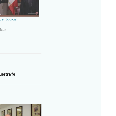
er Judicial
ica»
uestra fe