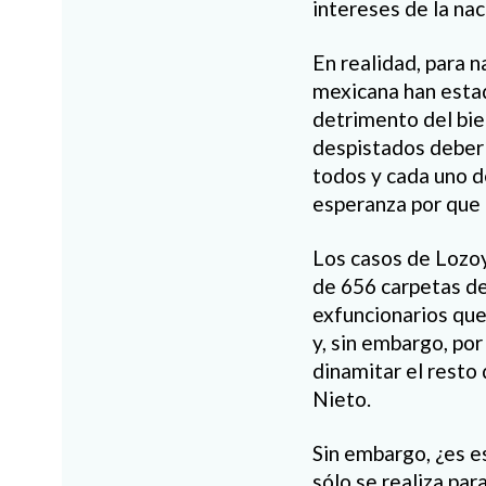
intereses de la na
En realidad, para n
mexicana han estad
detrimento del bien
despistados deberí
todos y cada uno de
esperanza por que l
Los casos de Lozoy
de 656 carpetas de
exfuncionarios que 
y, sin embargo, po
dinamitar el resto
Nieto.
Sin embargo, ¿es es
sólo se realiza par