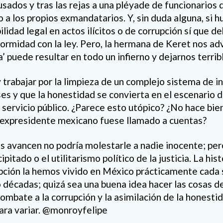
usados y tras las rejas a una pléyade de funcionarios
o a los propios exmandatarios. Y, sin duda alguna, si h
lidad legal en actos ilícitos o de corrupción sí que de
ormidad con la ley. Pero, la hermana de Keret nos ad
a’ puede resultar en todo un infierno y dejarnos terri
y trabajar por la limpieza de un complejo sistema de 
es y que la honestidad se convierta en el escenario d
 servicio público. ¿Parece esto utópico? ¿No hace bie
 expresidente mexicano fuese llamado a cuentas?
 avancen no podría molestarle a nadie inocente; per
ipitado o el utilitarismo político de la justicia. La hist
pción la hemos vivido en México prácticamente cada
o décadas; quizá sea una buena idea hacer las cosas 
combate a la corrupción y la asimilación de la honest
ara variar. @monroyfelipe