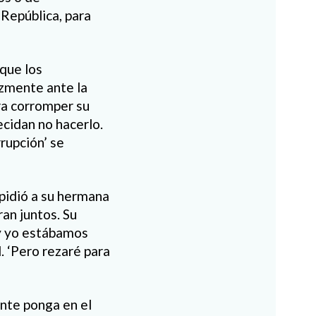
 República, para
 que los
azmente ante la
ara corromper su
ecidan no hacerlo.
rupción’ se
 pidió a su hermana
ran juntos. Su
 y yo estábamos
l. ‘Pero rezaré para
nte ponga en el