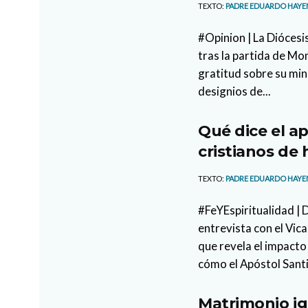
TEXTO:
PADRE EDUARDO HAYE
#Opinion | La Diócesi
tras la partida de M
gratitud sobre su min
designios de...
Qué dice el ap
cristianos de 
TEXTO:
PADRE EDUARDO HAYE
#FeYEspiritualidad |
entrevista con el Vi
que revela el impacto
cómo el Apóstol Santi
Matrimonio ig