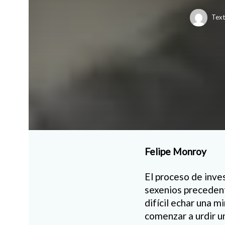
Text
Felipe Monroy
El proceso de inve
sexenios precedent
difícil echar una m
comenzar a urdir u