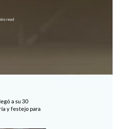
ins read
legó a su 30
ía y festejo para