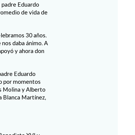
el padre Eduardo
romedio de vida de
elebramos 30 años.
e nos daba ánimo. A
apoyó y ahora don
 padre Eduardo
do por momentos
s Molina y Alberto
a Blanca Martínez,