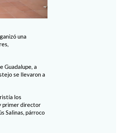
rganizó una
res,
de Guadalupe, a
tejo se llevaron a
istía los
 primer director
s Salinas, párroco