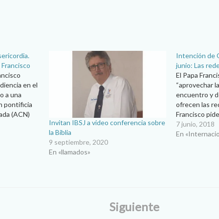
ericordia.
Intención de 
 Francisco
junio: Las red
ancisco
El Papa Franci
diencia en el
“aprovechar la
no a una
encuentro y d
 pontificia
ofrecen las re
tada (ACN)
Francisco pid
Invitan IBSJ a video conferencia sobre
to de la
2018 rezar par
7 junio, 2018
la Biblia
 la
“favorezcan la
En «Internaci
9 septiembre, 2020
 God’s
del otro en su
En «llamados»
e encabezada
Siguiente