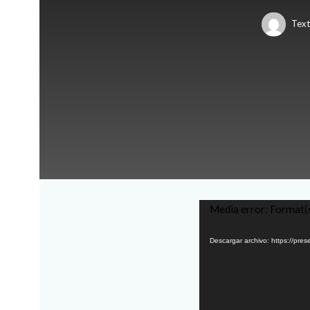
Text
Reproductor
Media error: Format(s
de
Descargar archivo: https://pre
vídeo