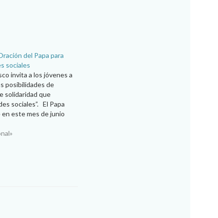
Oración del Papa para
es sociales
sco invita a los jóvenes a
s posibilidades de
e solidaridad que
des sociales”. El Papa
e en este mes de junio
a que las redes sociales
 solidaridad y el respeto
onal»
s diferencias” .…