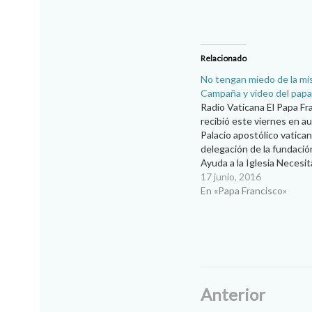
Relacionado
No tengan miedo de la mis
Campaña y video del papa
Radio Vaticana El Papa Fr
recibió este viernes en au
Palacio apostólico vatica
delegación de la fundación
Ayuda a la Iglesia Necesi
con ocasión del lanzamien
17 junio, 2016
campaña internacional “Sé
En «Papa Francisco»
misericordia de Dios” (Be
Mercy). La delegación fu
por el…
Anterior