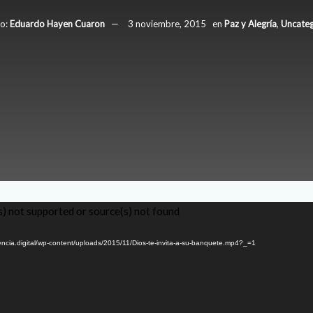
o:
Eduardo Hayen Cuaron
3 noviembre, 2015
en
Paz y Alegría
,
Uncateg
) not supported or source(s) not found
sencia.digital/wp-content/uploads/2015/11/Dios-te-invita-a-su-banquete.mp4?_=1