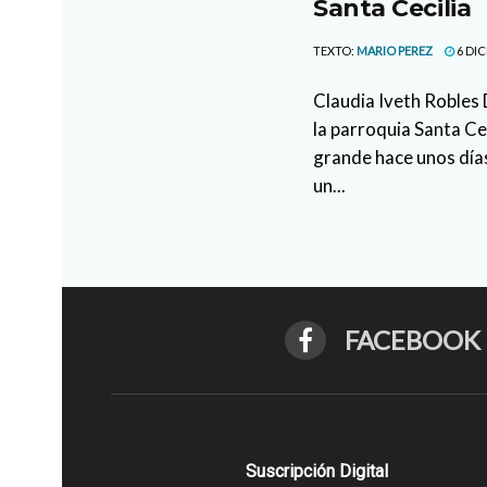
Santa Cecilia
TEXTO:
MARIO PEREZ
6 DIC
Claudia Iveth Robles 
la parroquia Santa Cec
grande hace unos días
un...
FACEBOOK
Suscripción Digital