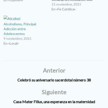
dedican 3 horas a la oración,
15 noviembre, 2015
en contraparte de 14 horas
En «Fe Católica»
que dedican a medios de
comunicación. Rezar, meditar
y descansar, son las
Alcoholismo, Principal
actividades a las que los…
Adicción entre
Adolescentes
9 noviembre, 2015
En «Local»
Anterior
Celebró su aniversario sacerdotal número 38
Siguiente
Casa Mater Filius, una esperanza en la maternidad