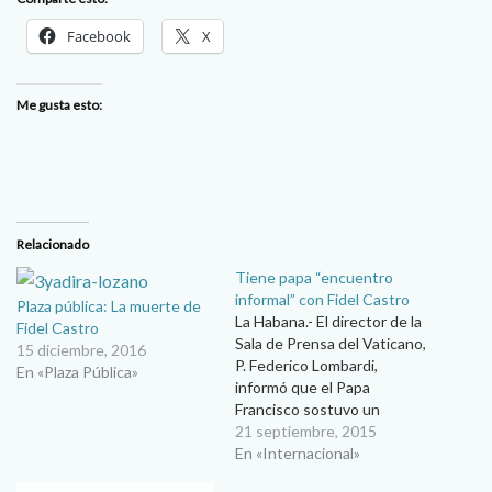
Facebook
X
Me gusta esto:
Relacionado
Tiene papa “encuentro
informal” con Fidel Castro
Plaza pública: La muerte de
La Habana.- El director de la
Fidel Castro
Sala de Prensa del Vaticano,
15 diciembre, 2016
P. Federico Lombardi,
En «Plaza Pública»
informó que el Papa
Francisco sostuvo un
“encuentro informal” este
21 septiembre, 2015
domingo con Fidel Castro,
En «Internacional»
luego de la Misa que presidió