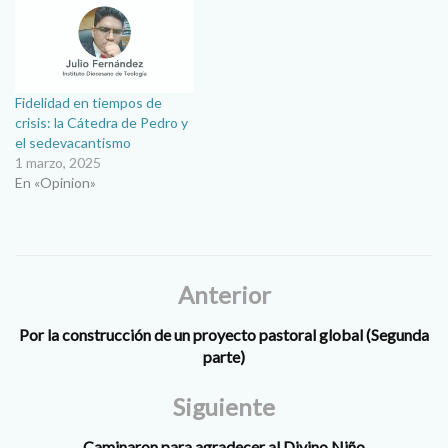
en la Plaza de la Revolución
en La Habana. El sacerdote
explicó en conferencia de
prensa…
Fidelidad en tiempos de
crisis: la Cátedra de Pedro y
el sedevacantismo
1 marzo, 2025
En «Opinion»
Anterior
Por la construcción de un proyecto pastoral global (Segunda
parte)
Siguiente
Caminaron para agradecer al Divino Niño